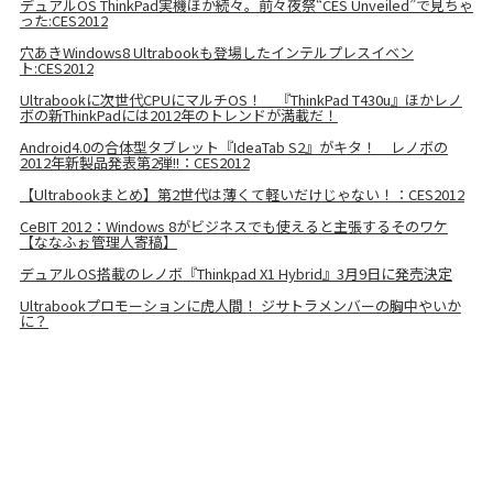
デュアルOS ThinkPad実機ほか続々。前々夜祭“CES Unveiled”で見ちゃ
った:CES2012
穴あきWindows8 Ultrabookも登場したインテルプレスイベン
ト:CES2012
Ultrabookに次世代CPUにマルチOS！ 『ThinkPad T430u』ほかレノ
ボの新ThinkPadには2012年のトレンドが満載だ！
Android4.0の合体型タブレット『IdeaTab S2』がキタ！ レノボの
2012年新製品発表第2弾!!：CES2012
【Ultrabookまとめ】第2世代は薄くて軽いだけじゃない！：CES2012
CeBIT 2012：Windows 8がビジネスでも使えると主張するそのワケ
【ななふぉ管理人寄稿】
デュアルOS搭載のレノボ『Thinkpad X1 Hybrid』3月9日に発売決定
Ultrabookプロモーションに虎人間！ ジサトラメンバーの胸中やいか
に？