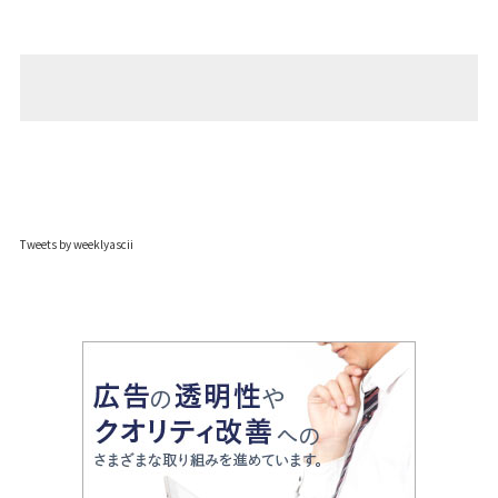
Tweets by weeklyascii