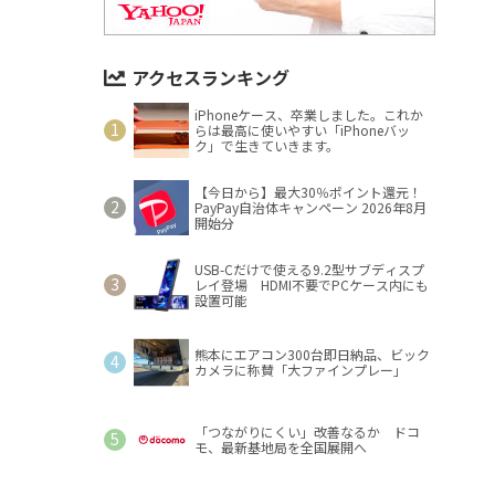
アクセスランキング
iPhoneケース、卒業しました。これか
らは最高に使いやすい「iPhoneバッ
ク」で生きていきます。
【今日から】最大30％ポイント還元！
PayPay自治体キャンペーン 2026年8月
開始分
USB-Cだけで使える9.2型サブディスプ
レイ登場 HDMI不要でPCケース内にも
設置可能
熊本にエアコン300台即日納品、ビック
カメラに称賛「大ファインプレー」
「つながりにくい」改善なるか ドコ
モ、最新基地局を全国展開へ