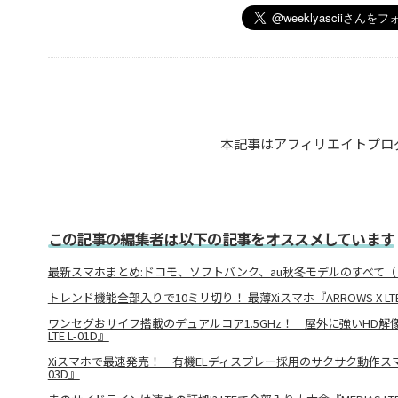
本記事はアフィリエイトプロ
この記事の編集者は以下の記事をオススメしています
最新スマホまとめ:ドコモ、ソフトバンク、au秋冬モデルのすべて（
トレンド機能全部入りで10ミリ切り！ 最薄Xiスマホ『ARROWS X LTE 
ワンセグおサイフ搭載のデュアルコア1.5GHz！ 屋外に強いHD解像度X
LTE L-01D』
Xiスマホで最速発売！ 有機ELディスプレー採用のサクサク動作スマホ『GALA
03D』