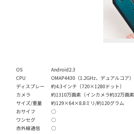
OS
Android2.3
CPU
OMAP4430（1.2GHz、デュアルコア）
ディスプレー
約4.3インチ（720×1280ドット）
カメラ
約1310万画素（インカメラ約32万画
サイズ/重量
約129×64×8.8ミリ/約120グラム
おサイフ
○
ワンセグ
○
赤外線通信
○