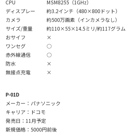
CPU
MSM8255（1GHz）
ディスプレー
約3.2インチ（480×800ドット）
カメラ
約500万画素（インカメラなし）
サイズ/重量
約110×55×14.5ミリ/約117グラム
おサイフ
×
ワンセグ
○
赤外線通信
○
防水
×
無接点充電
×
P-01D
メーカー：パナソニック
キャリア：ドコモ
発売日：11月予定
新規価格：5000円前後