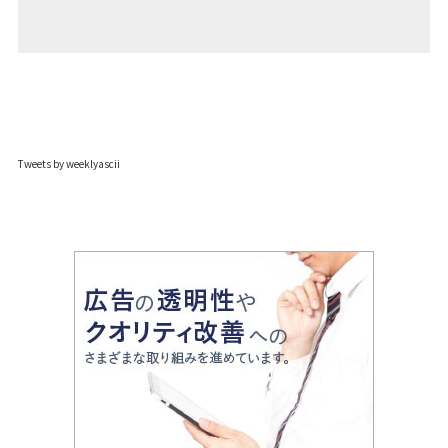
Tweets by weeklyascii