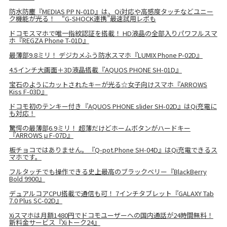
防水防塵『MEDIAS PP N-01D』は、Qi対応や高感度タッチなどユニー
ク機能が光る！ “G-SHOCK連携”最速試用レポも
ドコモスマホで唯一指紋認証を搭載！ HD液晶の全部入りパワフルスマ
ホ『REGZA Phone T-01D』
最薄部9.8ミリ！ デジカメふう防水スマホ『LUMIX Phone P-02D』
4.5インチ大画面＋3D液晶搭載『AQUOS PHONE SH-01D』
宝石のようにカットされたキーが光る☆女子向けスマホ『ARROWS
Kiss F-03D』
ドコモ初のテンキー付き『AQUOS PHONE slider SH-02D』はQi充電に
も対応！
驚愕の最薄部6.9ミリ！ 超薄だけどホームボタンがハードキー
『ARROWS μ F-07D』
板チョコではありません。『Q-pot.Phone SH-04D』はQi充電できるス
マホです。
フルタッチでも操作できる史上最高のブラックベリー『BlackBerry
Bold 9900』
デュアルコアCPU搭載で通信も可！ 7インチタブレット『GALAXY Tab
7.0 Plus SC-02D』
Xiスマホは月額1480円でドコモユーザーへの国内通話が24時間無料！
新料金サービス『Xiトーク24』