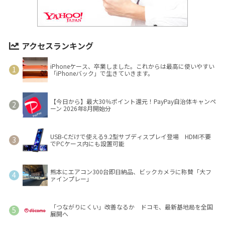
アクセスランキング
iPhoneケース、卒業しました。これからは最高に使いやすい
「iPhoneバック」で生きていきます。
【今日から】最大30％ポイント還元！PayPay自治体キャンペ
ーン 2026年8月開始分
USB-Cだけで使える9.2型サブディスプレイ登場 HDMI不要
でPCケース内にも設置可能
熊本にエアコン300台即日納品、ビックカメラに称賛「大フ
ァインプレー」
「つながりにくい」改善なるか ドコモ、最新基地局を全国
展開へ