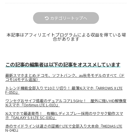
カテゴリートップへ
本記事はアフィリエイトプログラムによる収益を得ている場
合があります
この記事の編集者は以下の記事をオススメしています
最新スマホまとめ:ドコモ、ソフトバンク、au秋冬モデルのすべて（ド
コモ16モデル追加）
トレンド機能全部入りで10ミリ切り！ 最薄Xiスマホ『ARROWS X LTE
F-05D』
ワンセグおサイフ搭載のデュアルコア1.5GHz！ 屋外に強いHD解像度
Xiスマホ『Optimus LTE L-01D』
Xiスマホで最速発売！ 有機ELディスプレー採用のサクサク動作スマ
ホ『GALAXY S II LTE SC-03D』
赤のサイドラインは速さの証拠!? LTEで全部入り大本命『MEDIAS LTE
N-04D』