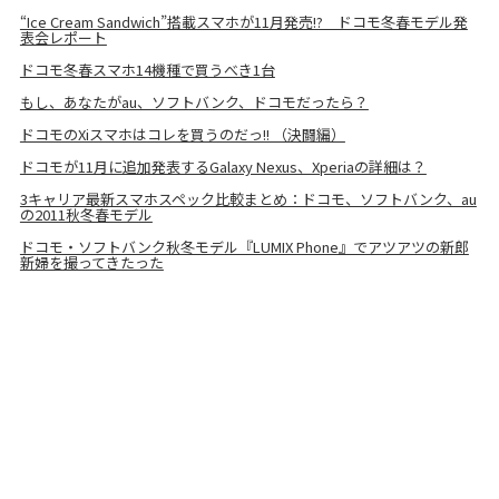
“Ice Cream Sandwich”搭載スマホが11月発売!? ドコモ冬春モデル発
表会レポート
ドコモ冬春スマホ14機種で買うべき1台
もし、あなたがau、ソフトバンク、ドコモだったら？
ドコモのXiスマホはコレを買うのだっ!! （決闘編）
ドコモが11月に追加発表するGalaxy Nexus、Xperiaの詳細は？
3キャリア最新スマホスペック比較まとめ：ドコモ、ソフトバンク、au
の2011秋冬春モデル
ドコモ・ソフトバンク秋冬モデル『LUMIX Phone』でアツアツの新郎
新婦を撮ってきたった