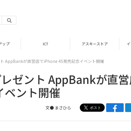
ップ
ICT
アスキーストア
イン
ント AppBankが直営店でiPhone 4S発売記念イベント開催
枚プレゼント AppBankが直
念イベント開催
文●
まさひら