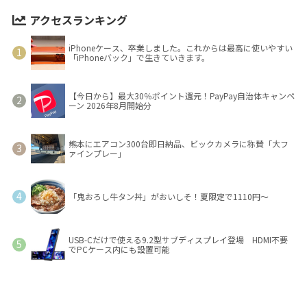
アクセスランキング
iPhoneケース、卒業しました。これからは最高に使いやすい
「iPhoneバック」で生きていきます。
【今日から】最大30％ポイント還元！PayPay自治体キャンペ
ーン 2026年8月開始分
熊本にエアコン300台即日納品、ビックカメラに称賛「大フ
ァインプレー」
「鬼おろし牛タン丼」がおいしそ！夏限定で1110円～
USB-Cだけで使える9.2型サブディスプレイ登場 HDMI不要
でPCケース内にも設置可能