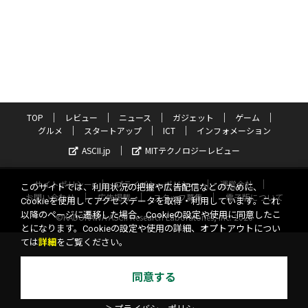
TOP
レビュー
ニュース
ガジェット
ゲーム
グルメ
スタートアップ
ICT
インフォメーション
ASCII.jp
MITテクノロジーレビュー
サイトポリシー
プライバシーポリシー
運営会社
このサイトでは、利用状況の把握や広告配信などのために、
お問い合わせ
広告掲載
スタッフ募集
電子版について
Cookieを使用してアクセスデータを取得・利用しています。これ
以降のページに遷移した場合、Cookieの設定や使用に同意したこ
©KADOKAWA ASCII Research Laboratories, Inc. 2026
とになります。Cookieの設定や使用の詳細、オプトアウトについ
ては
詳細
をご覧ください。
同意する