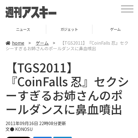
t
o
g
g
l
ニュース
ガジェット
ゲーム
e
n
a
home
>
ゲーム
>
【TGS2011】『CoinFalls 忍』セク
v
シーすぎるお姉さんのポールダンスに鼻血噴出
i
g
a
【TGS2011】
t
i
o
『CoinFalls 忍』セクシ
n
ーすぎるお姉さんのポ
ールダンスに鼻血噴出
2011年09月16日 22時08分更新
文●
KONOSU