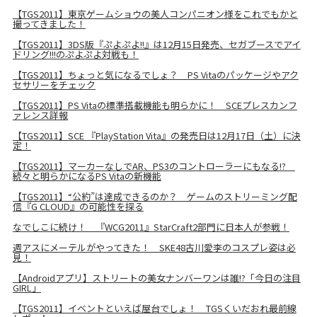
【TGS2011】東京ゲームショウの美人コンパニオン様をこれでもかと
撮ってきました！
【TGS2011】3DS版『ぷよぷよ!!』は12月15日発売、セガブースでアイ
ドリング!!!のぷよぷよ対戦も！
【TGS2011】ちょっと気になるでしょ？ PS Vitaのパッケージやアク
セサリーをチェック
【TGS2011】PS Vitaの標準搭載機能も明らかに！ SCEプレスカンフ
ァレンス詳報
【TGS2011】SCE 『PlayStation Vita』の発売日は12月17日（土）に決
定！
【TGS2011】マーカーなしでAR、PS3のコントローラーにもなる!?
続々と明らかになるPS Vitaの新機能
【TGS2011】“公約”は達成できるのか？ ゲームのストリーミング配
信『G CLOUD』の可能性を探る
なでしこに続け！ 『WCG2011』StarCraft2部門に日本人が参戦！
週アスにメーテルがやってきた！ SKE48古川愛李のコスプレ姿は必
見！
【Androidアプリ】ストリートの美女ナンバーワンは誰!?「今日の注目
GIRL」
【TGS2011】イベントといえば屋台でしょ！ TGSくいだおれ最前線