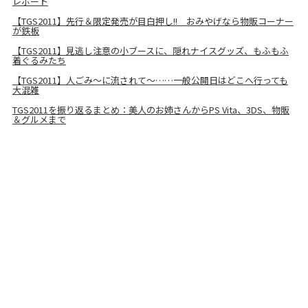
レポート
【TGS2011】先行＆限定発売が目白押し!! おみやげなら物販コーナー
が鉄板
【TGS2011】見逃し注意の小ブースに、隠れナイスグッズ、もふもふ
着ぐるみたち
【TGS2011】人ごみ～に流されて～……一般公開日はどこへ行っても
大混雑
TGS2011を振り返るまとめ：美人のお姉さんからPS Vita、3DS、物販
＆グルメまで