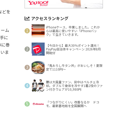
などを
アクセスランキング
iPhoneケース、卒業しました。これか
リーム
らは最高に使いやすい「iPhoneバッ
ク」で生きていきます。
手に
体に巻
【今日から】最大30％ポイント還元！
PayPay自治体キャンペーン 2026年8月
ていま
開始分
「鬼おろし牛タン丼」がおいしそ！夏限
定で1110円～
腰は大風量ファン、背中はペルチェ冷
却。ダブルで身体を冷やす1着2役のファ
ン付きウェアが10,980円
「つながりにくい」改善なるか ドコ
モ、最新基地局を全国展開へ