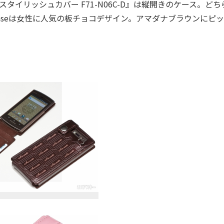
te"』と『スタイリッシュカバー F71-N06C-D』は縦開きのケース。ど
Caseは女性に人気の板チョコデザイン。アマダナブラウンにピ