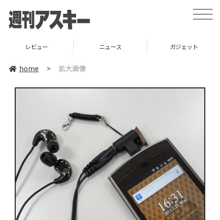
toggle
naviga
レビュー
ニュース
ガジェット
home
>
拡大画像