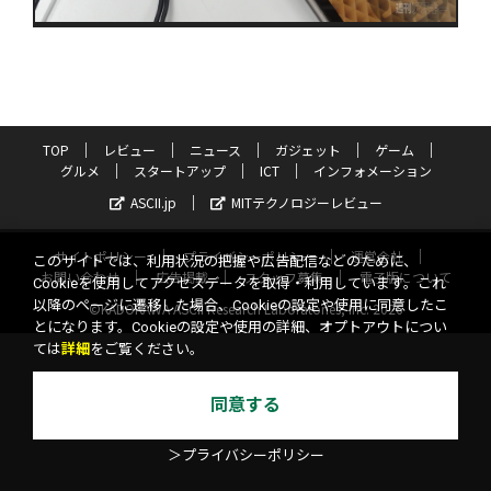
TOP
レビュー
ニュース
ガジェット
ゲーム
グルメ
スタートアップ
ICT
インフォメーション
ASCII.jp
MITテクノロジーレビュー
サイトポリシー
プライバシーポリシー
運営会社
このサイトでは、利用状況の把握や広告配信などのために、
お問い合わせ
広告掲載
スタッフ募集
電子版について
Cookieを使用してアクセスデータを取得・利用しています。これ
以降のページに遷移した場合、Cookieの設定や使用に同意したこ
©KADOKAWA ASCII Research Laboratories, Inc. 2026
とになります。Cookieの設定や使用の詳細、オプトアウトについ
ては
詳細
をご覧ください。
同意する
＞プライバシーポリシー