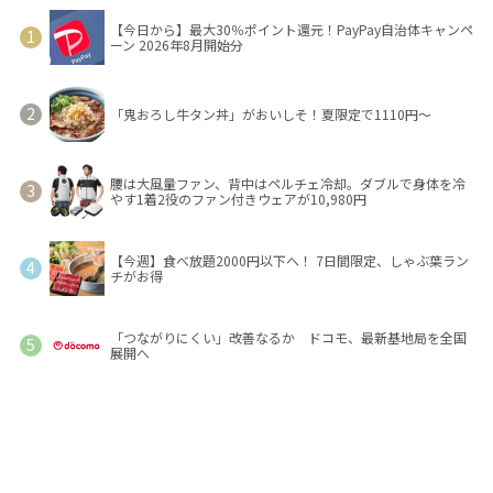
【今日から】最大30％ポイント還元！PayPay自治体キャンペ
ーン 2026年8月開始分
「鬼おろし牛タン丼」がおいしそ！夏限定で1110円～
腰は大風量ファン、背中はペルチェ冷却。ダブルで身体を冷
やす1着2役のファン付きウェアが10,980円
【今週】食べ放題2000円以下へ！ 7日間限定、しゃぶ葉ラン
チがお得
「つながりにくい」改善なるか ドコモ、最新基地局を全国
展開へ