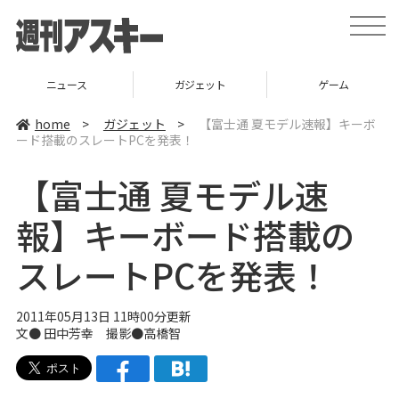
t
o
g
g
l
ニュース
ガジェット
ゲーム
e
n
a
home
>
ガジェット
>
【富士通 夏モデル速報】キーボ
v
ード搭載のスレートPCを発表！
i
g
a
【富士通 夏モデル速
t
i
o
報】キーボード搭載の
n
スレートPCを発表！
2011年05月13日 11時00分更新
文● 田中芳幸 撮影●高橋智