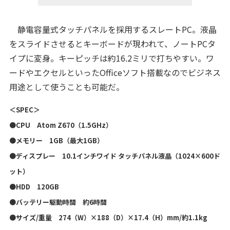
静電容量式タッチパネルを採用するスレートPC。液晶
をスライドさせるとキーボードが現われて、ノートPCタ
イプに変身。キーピッチは約16.2ミリで打ちやすい。ワ
ードやエクセルといったOfficeソフト搭載なのでビジネス
用途として使うことも可能だ。
＜SPEC＞
●CPU Atom Z670（1.5GHz）
●メモリー 1GB（最大1GB）
●ディスプレー 10.1インチワイド タッチパネル液晶（1024×600ド
ット）
●HDD 120GB
●バッテリー駆動時間 約6時間
●サイズ/重量 274（W）×188（D）×17.4（H）mm/約1.1kg