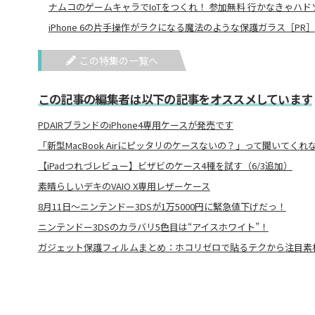
ナムコのゲームキャラでIoTをつくれ！ 参加無料 行かなきゃハドソン
iPhone 6の片手操作がラクになる魔法のような保護ガラス［PR］
この特集の一覧へ
この記事の編集者は以下の記事をオススメしています
PDAIRブランドのiPhone4専用ケースが発売です
「新型MacBook Airにピッタリのケースないの？」って聞いてくれ
【iPadつれづレビュー】ビザビのケース4種を試す（6/3追加）
素晴らしいデキのVAIO X専用レザーケース
8月11日～ニンテンドー3DSが1万5000円に緊急値下げだっ！
ニンテンドー3DSのカラバリ5色目は“アイスホワイト”！
ガジェット保護フィルムまとめ：ホコリゼロで貼るテクから注目素