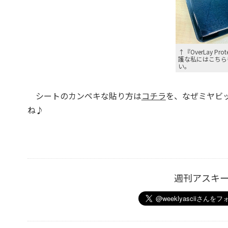
↑『OverLay Pr
護な私にはこちら
い。
シートのカンペキな貼り方は
コチラ
を、なぜミヤビ
ね♪
週刊アスキ