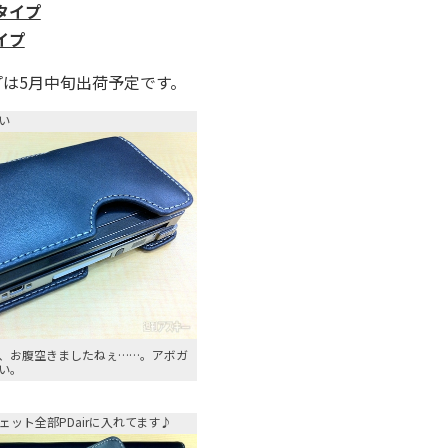
スタイプ
タイプ
プは5月中旬出荷予定です。
い
、お腹空きましたねぇ……。アボガ
い。
ット全部PDairに入れてます♪