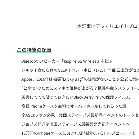
本記事はアフィリエイトプロ
この特集の記事
Bluetoothスピーカー『Inspire S2 Wirelss』を試す
ドキッ！女だらけのGEEKイベント本日（1/25）開催 三上洋がセ
Apple、2016年は福袋“Lucky Bag”の販売がないことを公式に案
“公平性”のためにスマホの価格が上がる？携帯料金タスクフォース
苦労してでも貼っておきたいBlackBerry Privの保護フィルム
高級iPhoneケースを無料でオーバーホールしてもらった話
全ASCIIファン必見！漫画スティーブズ最新巻イベントのトーク
ジョブズ好きは漫画スティーブズ最新巻発売記念イベントへ
15万円のiPhoneケースに6s対応版 結婚できるローズゴールドも