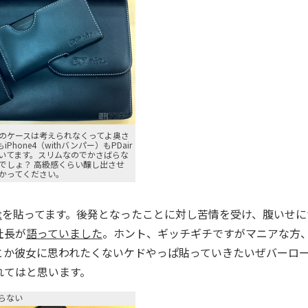
のケースは考えられなくってよ奥さ
rもiPhone4（withバンパー）もPDair
いてます。スリムなのでかさばらな
でしょ？ 高級感くらい醸し出させ
かってください。
t
を貼ってます。後発となったことに対し苦情を受け、腹いせに
社長が
語っていました
。ホント、ギッチギチですがマニアな方
とか彼女に思われたくないケドやっぱ貼っていきたいぜバーロ
れてはと思います。
らない