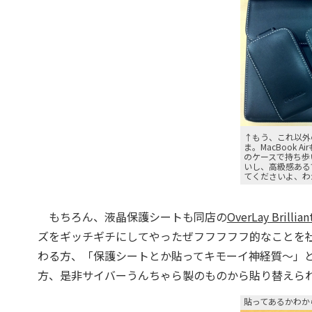
↑もう、これ以外
ま。MacBook Ai
のケースで持ち歩
いし、高級感ある
てくださいよ、わ
もちろん、液晶保護シートも同店の
OverLay Brillian
ズをギッチギチにしてやったぜフフフフフ的なことを
わる方、「保護シートとか貼ってキモーイ神経質～」
方、是非サイバーうんちゃら製のものから貼り替えら
貼ってあるかわか