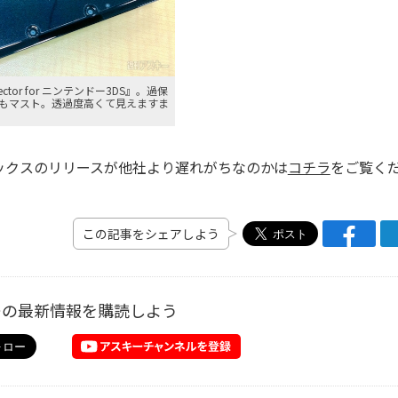
otector for ニンテンドー3DS』。過保
もマスト。透過度高くて見えますま
ックスのリリースが他社より遅れがちなのかは
コチラ
をご覧く
この記事をシェアしよう
ーの最新情報を購読しよう