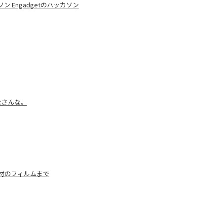
 Engadgetのハッカソン
なさんな。
材のフィルムまで