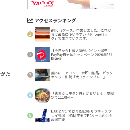
アクセスランキング
iPhoneケース、卒業しました。これか
らは最高に使いやすい「iPhoneバッ
ク」で生きていきます。
【今日から】最大30％ポイント還元！
PayPay自治体キャンペーン 2026年8月
開始分
ンがた
熊本にエアコン300台即日納品、ビック
カメラに称賛「大ファインプレー」
「鬼おろし牛タン丼」がおいしそ！夏限
定で1110円～
USB-Cだけで使える9.2型サブディスプ
レイ登場 HDMI不要でPCケース内にも
設置可能