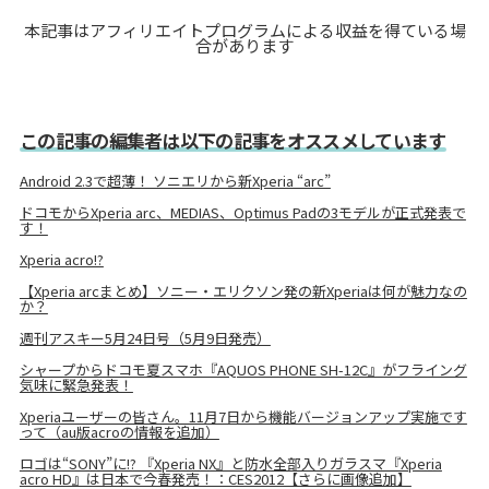
本記事はアフィリエイトプログラムによる収益を得ている場
合があります
この記事の編集者は以下の記事をオススメしています
Android 2.3で超薄！ ソニエリから新Xperia “arc”
ドコモからXperia arc、MEDIAS、Optimus Padの3モデルが正式発表で
す！
Xperia acro!?
【Xperia arcまとめ】ソニー・エリクソン発の新Xperiaは何が魅力なの
か？
週刊アスキー5月24日号（5月9日発売）
シャープからドコモ夏スマホ『AQUOS PHONE SH-12C』がフライング
気味に緊急発表！
Xperiaユーザーの皆さん。11月7日から機能バージョンアップ実施です
って（au版acroの情報を追加）
ロゴは“SONY”に!? 『Xperia NX』と防水全部入りガラスマ『Xperia
acro HD』は日本で今春発売！：CES2012【さらに画像追加】