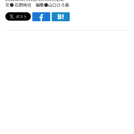
文● 石野純也 編集●山口ひろ美