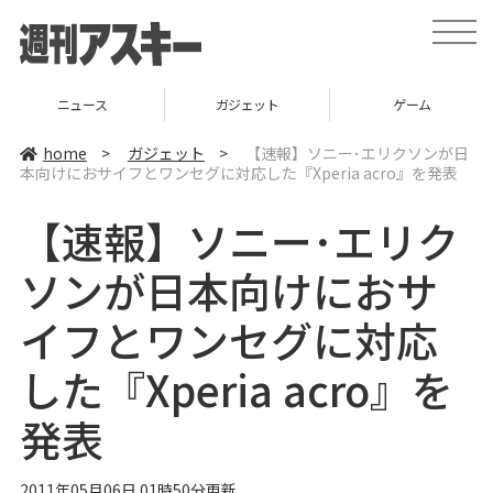
t
o
g
g
l
ニュース
ガジェット
ゲーム
e
n
a
home
>
ガジェット
>
【速報】ソニー･エリクソンが日
v
本向けにおサイフとワンセグに対応した『Xperia acro』を発表
i
g
a
【速報】ソニー･エリク
t
i
o
ソンが日本向けにおサ
n
イフとワンセグに対応
した『Xperia acro』を
発表
2011年05月06日 01時50分更新