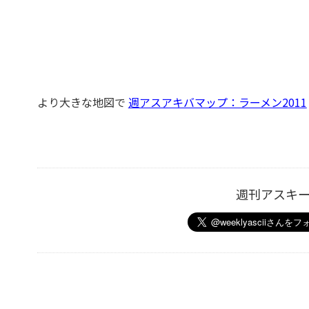
より大きな地図で
週アスアキ­バマップ：­ラーメン2011
週刊アスキ