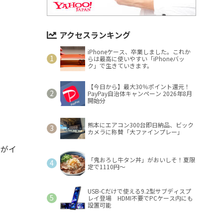
アクセスランキング
iPhoneケース、卒業しました。これか
らは最高に使いやすい「iPhoneバッ
ク」で生きていきます。
【今日から】最大30％ポイント還元！
PayPay自治体キャンペーン 2026年8月
開始分
熊本にエアコン300台即日納品、ビック
カメラに称賛「大ファインプレー」
ーがイ
「鬼おろし牛タン丼」がおいしそ！夏限
定で1110円～
USB-Cだけで使える9.2型サブディスプ
レイ登場 HDMI不要でPCケース内にも
設置可能