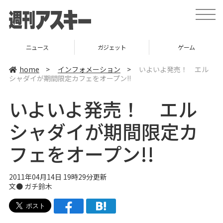
t
o
g
g
l
ニュース
ガジェット
ゲーム
e
n
a
home
>
インフォメーション
>
いよいよ発売！ エル
v
シャダイが期間限定カフェをオープン!!
i
g
a
いよいよ発売！ エル
t
i
o
シャダイが期間限定カ
n
フェをオープン!!
2011年04月14日 19時29分更新
文● ガチ鈴木