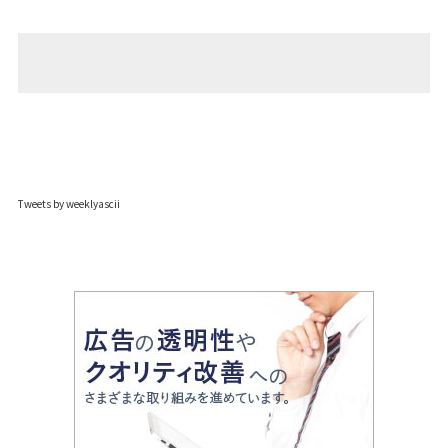
Tweets by weeklyascii