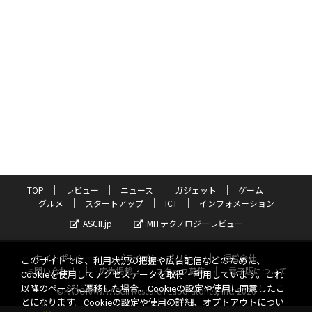
TOP
レビュー
ニュース
ガジェット
ゲーム
グルメ
スタートアップ
ICT
インフォメーション
ASCII.jp
MITテクノロジーレビュー
サイトポリシー
プライバシーポリシー
運営会社
このサイトでは、利用状況の把握や広告配信などのために、
お問い合わせ
広告掲載
スタッフ募集
電子版について
Cookieを使用してアクセスデータを取得・利用しています。これ
以降のページに遷移した場合、Cookieの設定や使用に同意したこ
©KADOKAWA ASCII Research Laboratories, Inc. 2026
とになります。Cookieの設定や使用の詳細、オプトアウトについ