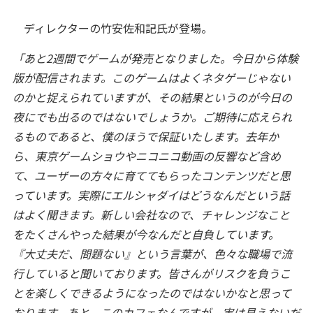
ディレクターの竹安佐和記氏が登場。
「あと2週間でゲームが発売となりました。今日から体験
版が配信されます。このゲームはよくネタゲーじゃない
のかと捉えられていますが、その結果というのが今日の
夜にでも出るのではないでしょうか。ご期待に応えられ
るものであると、僕のほうで保証いたします。去年か
ら、東京ゲームショウやニコニコ動画の反響など含め
て、ユーザーの方々に育ててもらったコンテンツだと思
っています。実際にエルシャダイはどうなんだという話
はよく聞きます。新しい会社なので、チャレンジなこと
をたくさんやった結果が今なんだと自負しています。
『大丈夫だ、問題ない』という言葉が、色々な職場で流
行していると聞いております。皆さんがリスクを負うこ
とを楽しくできるようになったのではないかなと思って
おります。あと、このカフェなんですが、実は見えないだ