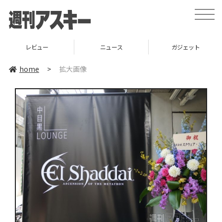
toggle
naviga
レビュー
ニュース
ガジェット
home
>
拡大画像