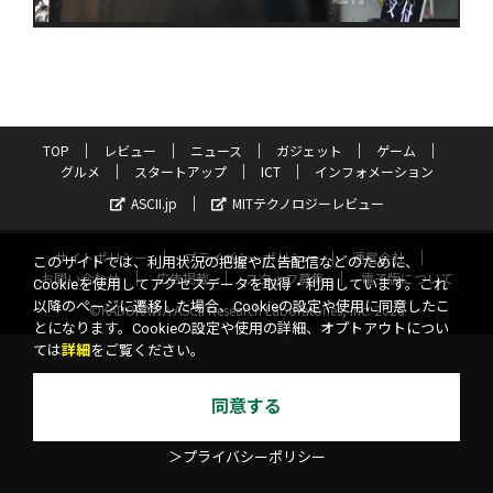
TOP
レビュー
ニュース
ガジェット
ゲーム
グルメ
スタートアップ
ICT
インフォメーション
ASCII.jp
MITテクノロジーレビュー
サイトポリシー
プライバシーポリシー
運営会社
このサイトでは、利用状況の把握や広告配信などのために、
お問い合わせ
広告掲載
スタッフ募集
電子版について
Cookieを使用してアクセスデータを取得・利用しています。これ
以降のページに遷移した場合、Cookieの設定や使用に同意したこ
©KADOKAWA ASCII Research Laboratories, Inc. 2026
とになります。Cookieの設定や使用の詳細、オプトアウトについ
ては
詳細
をご覧ください。
同意する
＞プライバシーポリシー