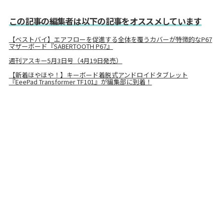
この記事の編集者は以下の記事をオススメしています
【ベストバイ】エアフローを促進する全体を覆うカバーが特徴的なP67
マザーボード『SABERTOOTH P67』
週刊アスキー5月3日号（4月19日発売）
【新着ほやほや！】キーボード着脱式アンドロイドタブレット
『EeePad Transformer TF101』が編集部に到着！