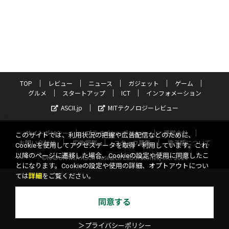
TOP
レビュー
ニュース
ガジェット
ゲーム
グルメ
スタートアップ
ICT
インフォメーション
ASCII.jp
MITテクノロジーレビュー
サイトポリシー
プライバシーポリシー
運営会社
このサイトでは、利用状況の把握や広告配信などのために、
お問い合わせ
広告掲載
スタッフ募集
電子版について
Cookieを使用してアクセスデータを取得・利用しています。これ
以降のページに遷移した場合、Cookieの設定や使用に同意したこ
©KADOKAWA ASCII Research Laboratories, Inc. 2026
とになります。Cookieの設定や使用の詳細、オプトアウトについ
ては
詳細
をご覧ください。
同意する
＞プライバシーポリシー