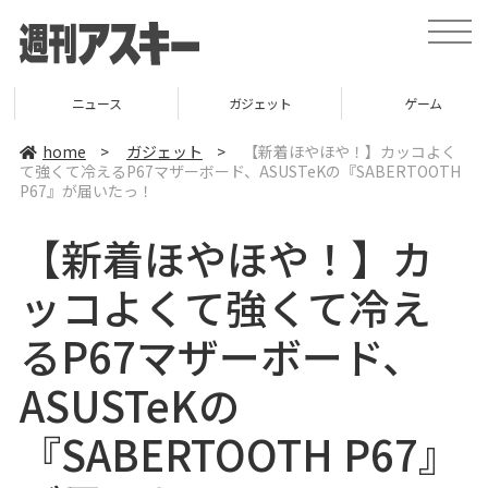
t
o
g
g
l
ニュース
ガジェット
ゲーム
e
n
a
home
>
ガジェット
>
【新着ほやほや！】カッコよく
v
て強くて冷えるP67マザーボード、ASUSTeKの『SABERTOOTH
i
P67』が届いたっ！
g
a
t
【新着ほやほや！】カ
i
o
n
ッコよくて強くて冷え
るP67マザーボード、
ASUSTeKの
『SABERTOOTH P67』