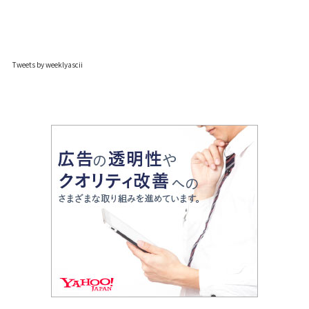
Tweets by weeklyascii