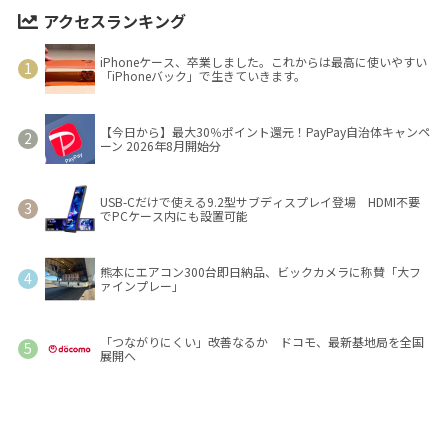
アクセスランキング
iPhoneケース、卒業しました。これからは最高に使いやすい
「iPhoneバック」で生きていきます。
【今日から】最大30％ポイント還元！PayPay自治体キャンペ
ーン 2026年8月開始分
USB-Cだけで使える9.2型サブディスプレイ登場 HDMI不要
でPCケース内にも設置可能
熊本にエアコン300台即日納品、ビックカメラに称賛「大フ
ァインプレー」
「つながりにくい」改善なるか ドコモ、最新基地局を全国
展開へ