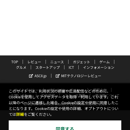
TOP
レビュー
ニュース
ガジェット
ゲーム
グルメ
スタートアップ
ICT
インフォメーション
ASCII.jp
MITテクノロジーレビュー
サイトポリシー
プライバシーポリシー
運営会社
このサイトでは、利用状況の把握や広告配信などのために、
お問い合わせ
広告掲載
スタッフ募集
電子版について
Cookieを使用してアクセスデータを取得・利用しています。これ
以降のページに遷移した場合、Cookieの設定や使用に同意したこ
©KADOKAWA ASCII Research Laboratories, Inc. 2026
とになります。Cookieの設定や使用の詳細、オプトアウトについ
ては
詳細
をご覧ください。
同意する