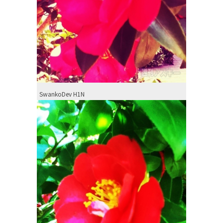
SwankoDev H1N