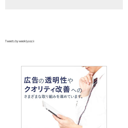
Tweets by weeklyascii