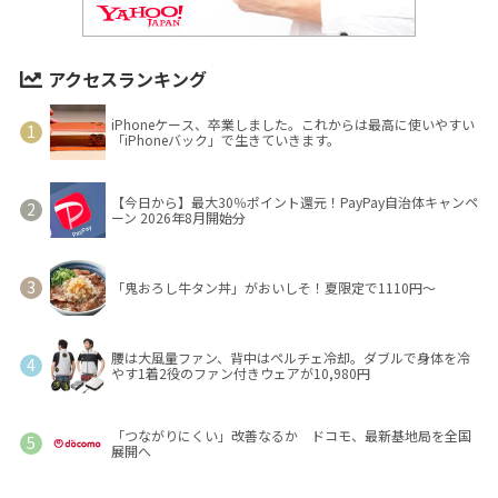
アクセスランキング
iPhoneケース、卒業しました。これからは最高に使いやすい
「iPhoneバック」で生きていきます。
【今日から】最大30％ポイント還元！PayPay自治体キャンペ
ーン 2026年8月開始分
「鬼おろし牛タン丼」がおいしそ！夏限定で1110円～
腰は大風量ファン、背中はペルチェ冷却。ダブルで身体を冷
やす1着2役のファン付きウェアが10,980円
「つながりにくい」改善なるか ドコモ、最新基地局を全国
展開へ