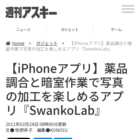
t
o
g
g
l
ニュース
ガジェット
ゲーム
e
n
a
home
>
ガジェット
>
【iPhoneアプリ】薬品調合と暗
v
室作業で写真の加工を楽しめるアプリ『SwankoLab』
i
g
a
【iPhoneアプリ】薬品
t
i
o
調合と暗室作業で写真
n
の加工を楽しめるアプ
リ『SwankoLab』
2011年02月24日 08時00分更新
文● 牧野恭子 編集●KONOSU