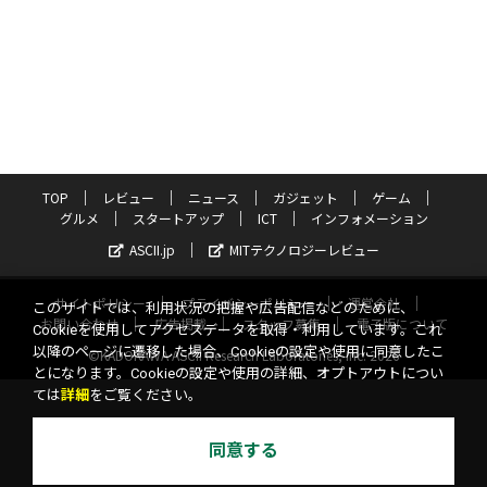
TOP
レビュー
ニュース
ガジェット
ゲーム
グルメ
スタートアップ
ICT
インフォメーション
ASCII.jp
MITテクノロジーレビュー
サイトポリシー
プライバシーポリシー
運営会社
このサイトでは、利用状況の把握や広告配信などのために、
お問い合わせ
広告掲載
スタッフ募集
電子版について
Cookieを使用してアクセスデータを取得・利用しています。これ
以降のページに遷移した場合、Cookieの設定や使用に同意したこ
©KADOKAWA ASCII Research Laboratories, Inc. 2026
とになります。Cookieの設定や使用の詳細、オプトアウトについ
ては
詳細
をご覧ください。
同意する