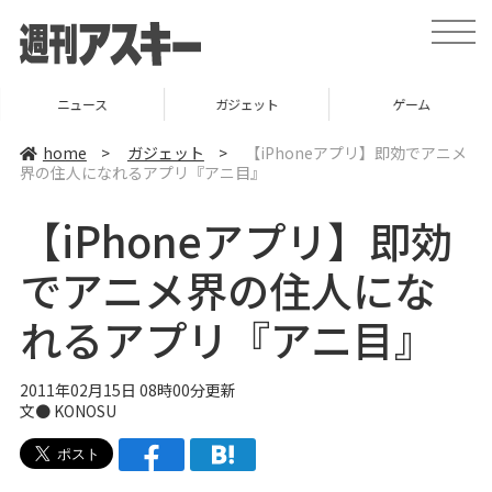
t
o
g
g
l
ニュース
ガジェット
ゲーム
e
n
a
home
>
ガジェット
>
【iPhoneアプリ】即効でアニメ
v
界の住人になれるアプリ『アニ目』
i
g
a
【iPhoneアプリ】即効
t
i
o
でアニメ界の住人にな
n
れるアプリ『アニ目』
2011年02月15日 08時00分更新
文● KONOSU