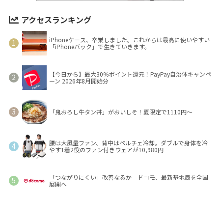
アクセスランキング
iPhoneケース、卒業しました。これからは最高に使いやすい
「iPhoneバック」で生きていきます。
【今日から】最大30％ポイント還元！PayPay自治体キャンペ
ーン 2026年8月開始分
「鬼おろし牛タン丼」がおいしそ！夏限定で1110円～
腰は大風量ファン、背中はペルチェ冷却。ダブルで身体を冷
やす1着2役のファン付きウェアが10,980円
「つながりにくい」改善なるか ドコモ、最新基地局を全国
展開へ