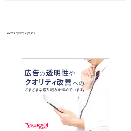
Tweets by weeklyascii