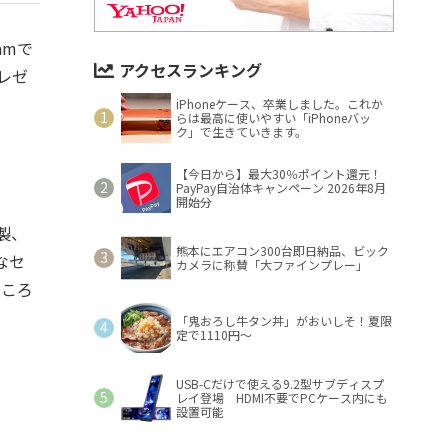
amで
アクセスランキング
レゼ
iPhoneケース、卒業しました。これか
らは最高に使いやすい「iPhoneバッ
ク」で生きていきます。
【今日から】最大30％ポイント還元！
PayPay自治体キャンペーン 2026年8月
開始分
バ製、
熊本にエアコン300台即日納品、ビック
なセ
カメラに称賛「大ファインプレー」
ところ
「鬼おろし牛タン丼」がおいしそ！夏限
定で1110円～
USB-Cだけで使える9.2型サブディスプ
レイ登場 HDMI不要でPCケース内にも
設置可能