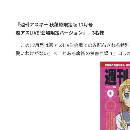
『週刊アスキー 秋葉原限定版 12月号
週アスLIVE!会場限定バージョン』 3名様
この12月号は週アスLIVE!会場でのみ配布される
愛いわけがない』×『とある魔術の禁書目録Ⅱ』コラ