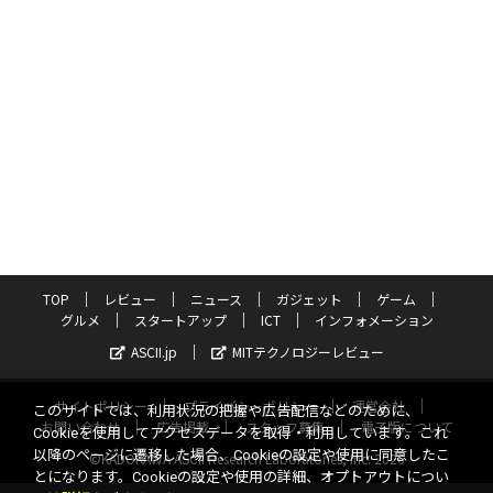
TOP
レビュー
ニュース
ガジェット
ゲーム
グルメ
スタートアップ
ICT
インフォメーション
ASCII.jp
MITテクノロジーレビュー
サイトポリシー
プライバシーポリシー
運営会社
このサイトでは、利用状況の把握や広告配信などのために、
お問い合わせ
広告掲載
スタッフ募集
電子版について
Cookieを使用してアクセスデータを取得・利用しています。これ
以降のページに遷移した場合、Cookieの設定や使用に同意したこ
©KADOKAWA ASCII Research Laboratories, Inc. 2026
とになります。Cookieの設定や使用の詳細、オプトアウトについ