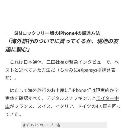
──SIMロックフリー版のiPhone4の調達方法──
「海外旅行のついでに買ってくるか、現地の友
達に頼む」
これは日本通信、三田社長が
緊急インタビュー
で、ベ
ストと述べていた方法だ（ちなみに
eXpansys
提携発表
前）。
はたして海外旅行のお土産に“iPhone4”は現実的か？
実体を確認すべく、デジタルスナフキンこと
ライター中
山
がフランス、スイス、イタリア、ドイツの4ヵ国を回っ
てきた。
まずはパリのルーブル店