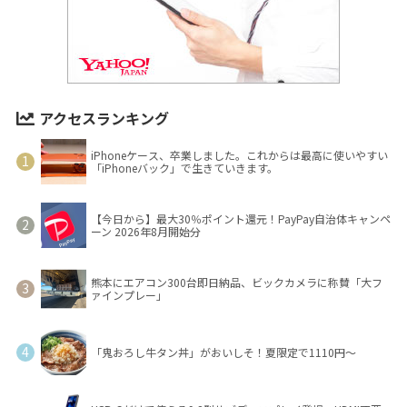
アクセスランキング
iPhoneケース、卒業しました。これからは最高に使いやすい
「iPhoneバック」で生きていきます。
【今日から】最大30％ポイント還元！PayPay自治体キャンペ
ーン 2026年8月開始分
熊本にエアコン300台即日納品、ビックカメラに称賛「大フ
ァインプレー」
「鬼おろし牛タン丼」がおいしそ！夏限定で1110円～