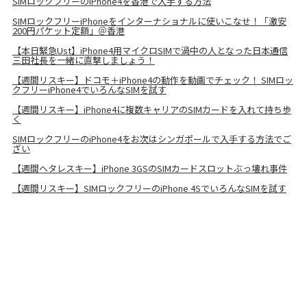
SIMロックフリーのiPhone4を香港で入手する方法
SIMロックフリーiPhoneをインターナショナルに使いこなせ！「激安
200円パケット定額」＠香港
【本日緊急Ust】iPhone4用マイクロSIMで渦中の人となった日本通信
三田社長を一緒に直撃しましょう！
【週間リスキー】ドコモ＋iPhone4の動作を動画でチェック！ SIMロッ
クフリーiPhone4でいろんなSIMを試す
【週間リスキー】iPhone4に複数キャリアのSIMカードを入れて持ち歩
く
SIMロックフリーのiPhone4をお次はシンガポールで入手する方法でご
ざい
【週間ヘタレスキー】iPhone 3GSのSIMカードスロットぶっ壊れ事件
【週間リスキー】SIMロックフリーのiPhone 4SでいろんなSIMを試す