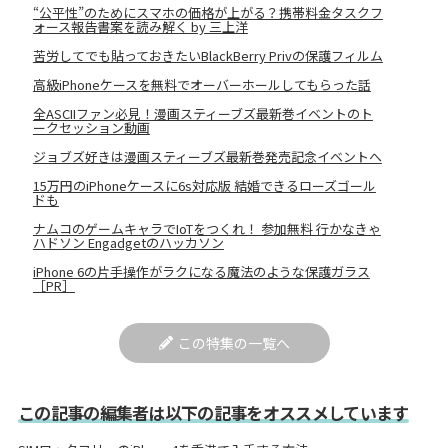
“公平性”のためにスマホの価格が上がる？携帯料金タスクフ
ォース報告書案を読み解く by 三上洋
苦労してでも貼っておきたいBlackBerry Privの保護フィルム
高級iPhoneケースを無料でオーバーホールしてもらった話
全ASCIIファン必見！漫画スティーブズ最新巻イベントのト
ークセッション動画
ジョブズ好きは漫画スティーブズ最新巻発売記念イベントへ
15万円のiPhoneケースに6s対応版 結婚できるローズゴール
ドも
ナムコのゲームキャラでIoTをつくれ！ 参加無料 行かなきゃ
ハドソン Engadgetのハッカソン
iPhone 6の片手操作がラクになる魔法のような保護ガラス
［PR］
この特集の一覧へ
この記事の編集者は以下の記事をオススメしています