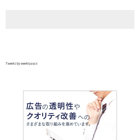
Tweets by weeklyascii