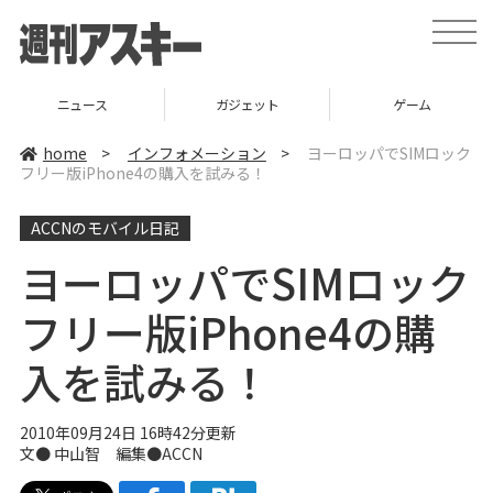
t
o
g
g
l
ニュース
ガジェット
ゲーム
e
n
a
home
>
インフォメーション
>
ヨーロッパでSIMロック
v
フリー版iPhone4の購入を試みる！
i
g
a
ACCNのモバイル日記
t
i
o
ヨーロッパでSIMロック
n
フリー版iPhone4の購
入を試みる！
2010年09月24日 16時42分更新
文● 中山智 編集●
ACCN