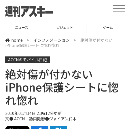
t
o
g
g
l
ニュース
ガジェット
ゲーム
e
n
a
home
>
インフォメーション
>
絶対傷が付かない
v
iPhone保護シートに惚れ惚れ
i
g
a
ACCNのモバイル日記
t
i
o
絶対傷が付かない
n
iPhone保護シートに惚
れ惚れ
2010年01月14日 21時12分更新
文● ACCN 動画撮影●ジャイアン鈴木