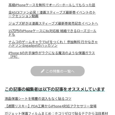
高級iPhoneケースを無料でオーバーホールしてもらった話
全ASCIIファン必見！漫画スティーブズ最新巻イベントのト
ークセッション動画
ジョブズ好きは漫画スティーブズ最新巻発売記念イベントへ
15万円のiPhoneケースに6s対応版 結婚できるローズゴール
ドも
ナムコのゲームキャラでIoTをつくれ！ 参加無料 行かなきゃ
ハドソン Engadgetのハッカソン
iPhone 6の片手操作がラクになる魔法のような保護ガラス
［PR］
この特集の一覧へ
この記事の編集者は以下の記事をオススメしています
液晶保護シートを微塵の混入もなく貼るコツ
【週間リスキー】PDA工房からiPhone4対応アクセサリー登場
ガジェット保護フィルムまとめ：ホコリゼロで貼るテクから注目素材