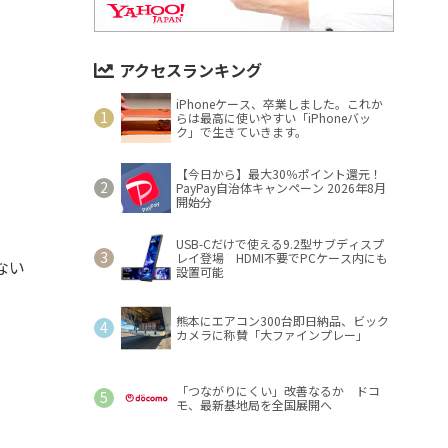
アクセスランキング
iPhoneケース、卒業しました。これか
らは最高に使いやすい「iPhoneバッ
ク」で生きていきます。
【今日から】最大30％ポイント還元！
PayPay自治体キャンペーン 2026年8月
開始分
USB-Cだけで使える9.2型サブディスプ
レイ登場 HDMI不要でPCケース内にも
ない
設置可能
熊本にエアコン300台即日納品、ビック
カメラに称賛「大ファインプレー」
「つながりにくい」改善なるか ドコ
モ、最新基地局を全国展開へ