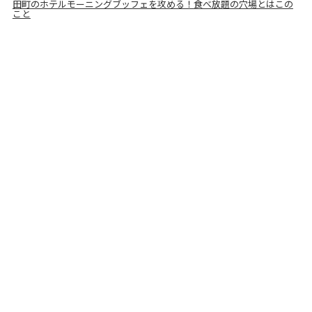
田町のホテルモーニングブッフェを攻める！食べ放題の穴場とはこの
こと