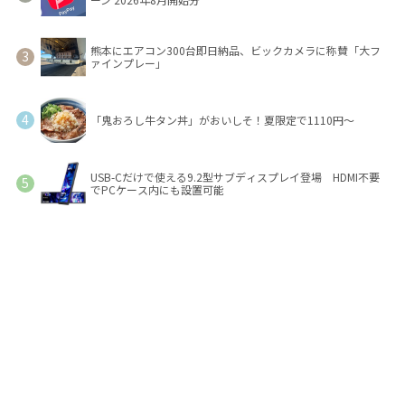
熊本にエアコン300台即日納品、ビックカメラに称賛「大フ
ァインプレー」
「鬼おろし牛タン丼」がおいしそ！夏限定で1110円～
USB-Cだけで使える9.2型サブディスプレイ登場 HDMI不要
でPCケース内にも設置可能