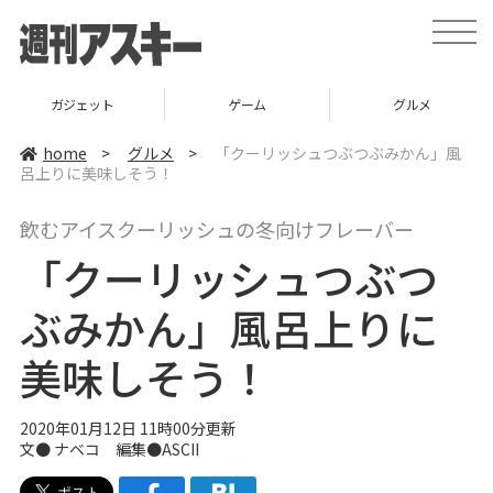
t
o
g
g
l
ガジェット
ゲーム
グルメ
e
n
a
home
>
グルメ
>
「クーリッシュつぶつぶみかん」風
v
呂上りに美味しそう！
i
g
a
飲むアイスクーリッシュの冬向けフレーバー
t
i
「クーリッシュつぶつ
o
n
ぶみかん」風呂上りに
美味しそう！
2020年01月12日 11時00分更新
文●
ナベコ
編集●ASCII