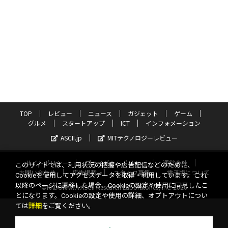
TOP
レビュー
ニュース
ガジェット
ゲーム
グルメ
スタートアップ
ICT
インフォメーション
ASCII.jp
MITテクノロジーレビュー
サイトポリシー
プライバシーポリシー
運営会社
このサイトでは、利用状況の把握や広告配信などのために、
お問い合わせ
広告掲載
スタッフ募集
電子版について
Cookieを使用してアクセスデータを取得・利用しています。これ
以降のページに遷移した場合、Cookieの設定や使用に同意したこ
©KADOKAWA ASCII Research Laboratories, Inc. 2026
とになります。Cookieの設定や使用の詳細、オプトアウトについ
ては
詳細
をご覧ください。