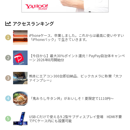
アクセスランキング
iPhoneケース、卒業しました。これからは最高に使いやすい
「iPhoneバック」で生きていきます。
【今日から】最大30％ポイント還元！PayPay自治体キャンペ
ーン 2026年8月開始分
熊本にエアコン300台即日納品、ビックカメラに称賛「大フ
ァインプレー」
「鬼おろし牛タン丼」がおいしそ！夏限定で1110円～
USB-Cだけで使える9.2型サブディスプレイ登場 HDMI不要
でPCケース内にも設置可能