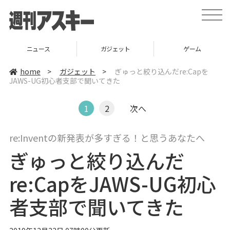
t
o
g
g
l
ニュース
ガジェット
ゲーム
e
n
a
home
>
ガジェット
>
ぎゅっと絞り込んだre:Capを
v
JAWS-UG初心者支部で聞いてきた
i
g
a
t
1
2
次へ
i
o
n
re:Inventの新発表が多すぎる！と思うあなたへ
ぎゅっと絞り込んだ
re:CapをJAWS-UG初心
者支部で聞いてきた