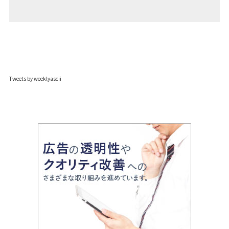
Tweets by weeklyascii