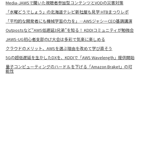
Media-JAWSで聞いた視聴者参加型コンテンツとVODの災害対策
「水曜どうでしょう」の北海道テレビ新社屋も見学 HTBまつりレポ
「平均的な開発者にも機械学習の力を」―AWSジャシーCEO基調講演
Outpostsなど“AWS低遅延3兄弟”を知る！ KDDIコミュニティが勉強会
JAWS-UG初心者支部のLT大会は多彩で気楽に楽しめる
クラウドのメリット、AWSを選ぶ理由を改めて学び直そう
5Gの超低遅延を生かしたDXを、KDDIで「AWS Wavelength」提供開始
量子コンピューティングのハードルを下げる「Amazon Braket」の可
能性