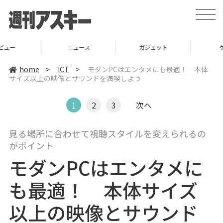
t
o
g
g
l
ニュース
ガジェット
ゲーム
e
n
a
home
>
ICT
>
モダンPCはエンタメにも最適！ 本体
v
サイズ以上の映像とサウンドを満喫しよう
i
g
a
t
1
2
3
次へ
i
o
n
見る場所に合わせて視聴スタイルを変えられるの
がポイント
モダンPCはエンタメに
も最適！ 本体サイズ
以上の映像とサウンド