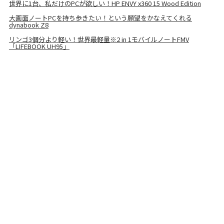
世界に1台、私だけのPCが欲しい！HP ENVY x360 15 Wood Edition
大画面ノートPCを持ち歩きたい！という願望をかなえてくれる
dynabook Z8
リンゴ3個分より軽い！世界最軽量※2 in 1モバイルノートFMV
「LIFEBOOK UH95」