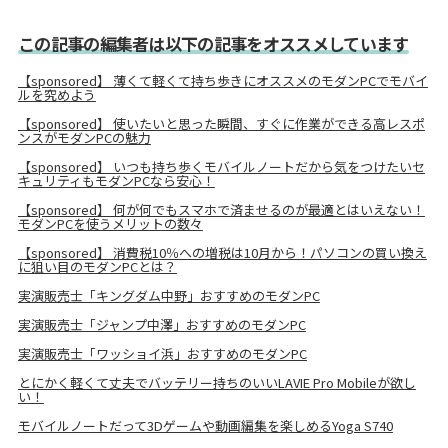
この記事の編集者は以下の記事をオススメしています
【sponsored】 薄くて軽くて持ち歩きにオススメのモダンPCでモバイ
ルを究めよう
【sponsored】 使いたいと思った瞬間、すぐに作業ができる高レスポ
ンスがモダンPCの魅力
【sponsored】 いつも持ち歩くモバイルノートだから気をつけたいセ
キュリティもモダンPCなら安心！
【sponsored】 何が何でもスマホで済ませるのが最適とはいえない！
モダンPCを使うメリットの数々
【sponsored】 消費税10％への増税は10月から！パソコンの買い換え
に狙い目のモダンPCとは？
実演販売士「キングダム中野」おすすめのモダンPC
実演販売士「ジャンプ中澤」おすすめのモダンPC
実演販売士「ワッショイ浜」おすすめのモダンPC
とにかく軽くて丈夫でバッテリー持ちのいいLAVIE Pro Mobileが欲し
い！
モバイルノートだって3Dゲームや動画編集を楽しめるYoga S740