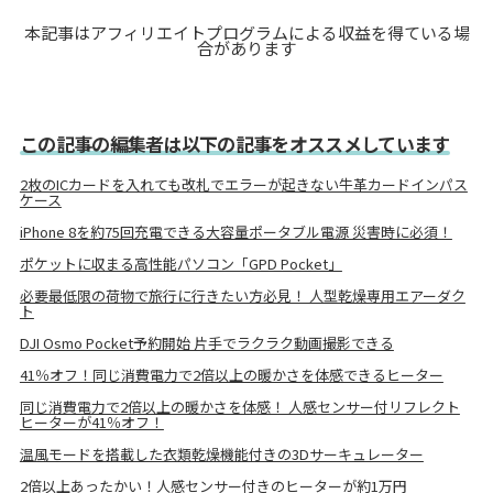
本記事はアフィリエイトプログラムによる収益を得ている場
合があります
この記事の編集者は以下の記事をオススメしています
2枚のICカードを入れても改札でエラーが起きない牛革カードインパス
ケース
iPhone 8を約75回充電できる大容量ポータブル電源 災害時に必須！
ポケットに収まる高性能パソコン「GPD Pocket」
必要最低限の荷物で旅行に行きたい方必見！ 人型乾燥専用エアーダク
ト
DJI Osmo Pocket予約開始 片手でラクラク動画撮影できる
41％オフ！同じ消費電力で2倍以上の暖かさを体感できるヒーター
同じ消費電力で2倍以上の暖かさを体感！ 人感センサー付リフレクト
ヒーターが41％オフ！
温風モードを搭載した衣類乾燥機能付きの3Dサーキュレーター
2倍以上あったかい！人感センサー付きのヒーターが約1万円