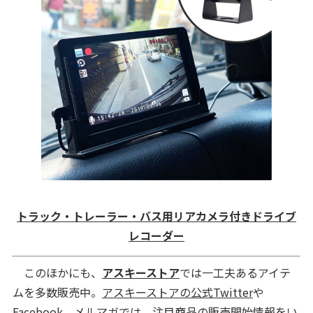
トラック・トレーラー・バス用リアカメラ付きドライブ
レコーダー
このほかにも、
アスキーストア
では一工夫あるアイテ
ムを多数販売中。
アスキーストアの公式Twitter
や
Facebook
、
メルマガ
では、注目商品の販売開始情報をい