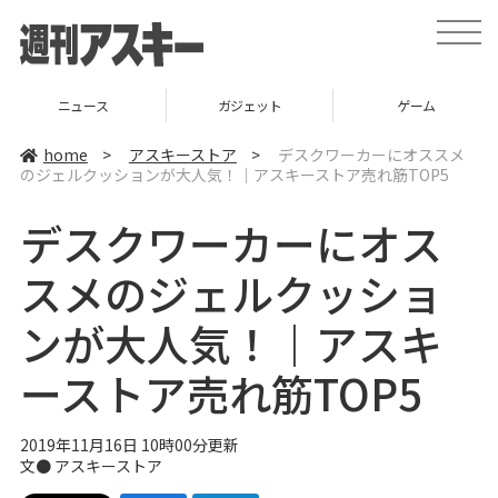
t
o
g
g
l
ニュース
ガジェット
ゲーム
e
n
a
home
>
アスキーストア
>
デスクワーカーにオススメ
v
のジェルクッションが大人気！｜アスキーストア売れ筋TOP5
i
g
a
デスクワーカーにオス
t
i
o
スメのジェルクッショ
n
ンが大人気！｜アスキ
ーストア売れ筋TOP5
2019年11月16日 10時00分更新
文●
アスキーストア