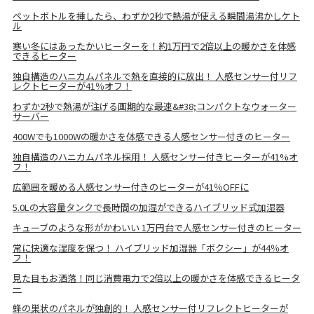
ペットボトルを挿したら、わずか2秒で熱湯が使える瞬間湯沸かしケト
ル
寒い冬にはあったかいヒーターを！約1万円で2倍以上の暖かさを体感
できるヒーター
独自構造のハニカムパネルで熱を直接的に放出！ 人感センサー付リフ
レクトヒーターが41％オフ！
わずか2秒で熱湯が注げる画期的な最速&#38;コンパクトなウォーター
サーバー
400Wでも1000Wの暖かさを体感できる人感センサー付きのヒーター
独自構造のハニカムパネル採用！ 人感センサー付きヒーターが41%オ
フ！
広範囲を暖める人感センサー付きのヒーターが41％OFFに
5.0Lの大容量タンクで長時間の加湿ができるハイブリッド式加湿器
キューブのような形がかわいい 1万円台で人感センサー付きのヒーター
常に快適な湿度を保つ！ ハイブリッド加湿器「ボクシー」が44％オ
フ！
見た目もお洒落！同じ消費電力で2倍以上の暖かさを体感できるヒータ
ー
蜂の巣状のパネルが独創的！ 人感センサー付リフレクトヒーターが