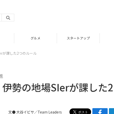
グルメ
スタートアップ
Ierが課した2つのルール
進
く伊勢の地場SIerが課した
文● 大谷イビサ／Team Leaders