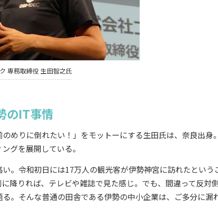
ク 専務取締役 生田智之氏
のIT事情
のめりに倒れたい！」をモットーにする生田氏は、奈良出身
ィングを展開している。
い。令和初日には17万人の観光客が伊勢神宮に訪れたという
側に降りれば、テレビや雑誌で見た感じ。でも、間違って反対
語る。そんな普通の田舎である伊勢の中小企業は、ご多分に漏