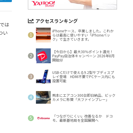
アクセスランキング
らでは
iPhoneケース、卒業しました。これか
つい
らは最高に使いやすい「iPhoneバッ
ク」で生きていきます。
【今日から】最大30％ポイント還元！
PayPay自治体キャンペーン 2026年8月
開始分
USB-Cだけで使える9.2型サブディスプ
レイ登場 HDMI不要でPCケース内にも
設置可能
熊本にエアコン300台即日納品、ビック
カメラに称賛「大ファインプレー」
「つながりにくい」改善なるか ドコ
モ、最新基地局を全国展開へ