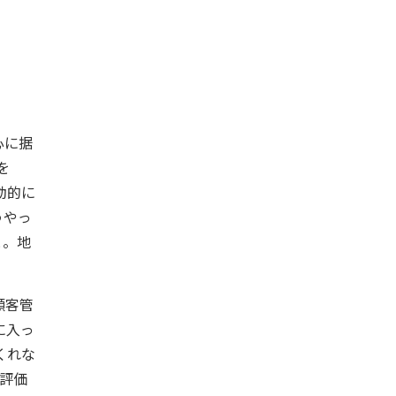
心に据
を
動的に
うやっ
と。地
顧客管
に入っ
くれな
も評価