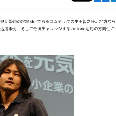
は、三重県伊勢市の地場SIerであるコムデックの生田智之氏。地方な
の活用事例、そして今後チャレンジするkintone活用の方向性に