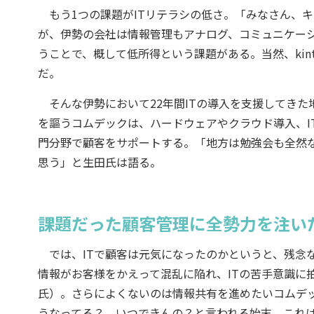
もう1つの課題がITリテラシの低さ。「みなさん、
が、伊勢の会社は情報管理もアナログ、コミュニケー
うことで、概して低所得という課題がある。当然、kin
だ。
そんな伊勢において22年間ITの導入を支援してきた地
を謳うコムデックは、ハードウェアやクラウド導入、I
門分野で顧客をサポートする。「地方は勉強会も全然
思う」と生田氏は語る。
課題だった顧客管理に全勢力を注い
では、ITで顧客は元気になったのかというと、残念
情報がお客様をかえって混乱に陥れ、ITの苦手意識に
氏）。さらによくないのは情報共有を進めたいコムデ
うなってる？ いつできんの？と言われる始末。これ