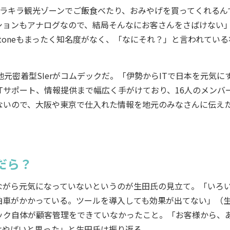
キラキラ観光ゾーンでご飯食べたり、おみやげを買ってくれるん
ションもアナログなので、結局そんなにお客さんをさばけない
toneもまったく知名度がなく、「なにそれ？」と言われている
元密着型SIerがコムデックだ。「伊勢からITで日本を元気に
Tサポート、情報提供まで幅広く手がけており、16人のメンバ
ないので、大阪や東京で仕入れた情報を地元のみなさんに伝え
だら？
ながら元気になっていないというのが生田氏の見立て。「いろ
拍車がかかっている。ツールを導入しても効果が出てない」（
ック自体が顧客管理をできていなかったこと。「お客様から、
はやばいと思った」と生田氏は振り返る。