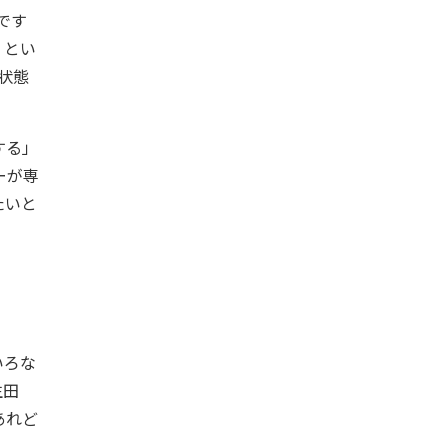
です
」とい
状態
する」
ーが専
たいと
いろな
生田
あれど