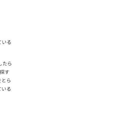
ている
したら
探す
をとら
ている