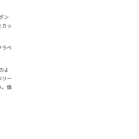
ポン
をカッ
フラペ
のよ
ベリー
う。価