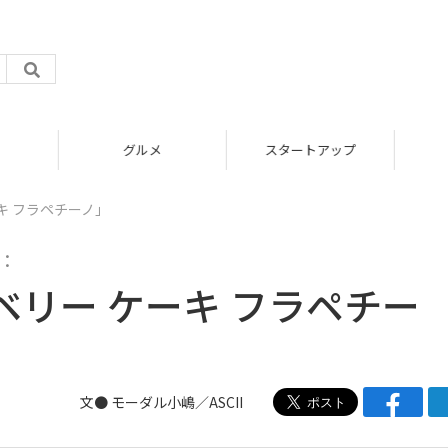
グルメ
スタートアップ
キ フラペチーノ」
：
リー ケーキ フラペチー
文●
モーダル小嶋／ASCII