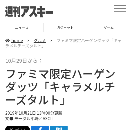
t
o
g
g
l
ニュース
ガジェット
ゲーム
e
n
a
home
>
グルメ
>
ファミマ限定ハーゲンダッツ「キャ
v
ラメルチーズタルト」
i
g
a
10月29日から：
t
i
ファミマ限定ハーゲン
o
n
ダッツ「キャラメルチ
ーズタルト」
2019年10月21日 13時00分更新
文●
モーダル小嶋／ASCII