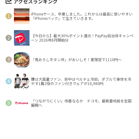
アクセスランキング
iPhoneケース、卒業しました。これからは最高に使いやすい
「iPhoneバック」で生きていきます。
【今日から】最大30％ポイント還元！PayPay自治体キャンペ
ーン 2026年8月開始分
「鬼おろし牛タン丼」がおいしそ！夏限定で1110円～
腰は大風量ファン、背中はペルチェ冷却。ダブルで身体を冷
やす1着2役のファン付きウェアが10,980円
「つながりにくい」改善なるか ドコモ、最新基地局を全国
展開へ