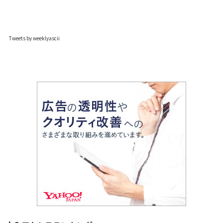
Tweets by weeklyascii