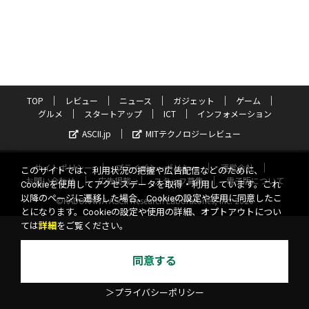
TOP
レビュー
ニュース
ガジェット
ゲーム
グルメ
スタートアップ
ICT
インフォメーション
ASCII.jp
MITテクノロジーレビュー
サイトポリシー
プライバシーポリシー
運営会社
このサイトでは、利用状況の把握や広告配信などのために、
お問い合わせ
広告掲載
スタッフ募集
電子版について
Cookieを使用してアクセスデータを取得・利用しています。これ
以降のページに遷移した場合、Cookieの設定や使用に同意したこ
©KADOKAWA ASCII Research Laboratories, Inc. 2026
とになります。Cookieの設定や使用の詳細、オプトアウトについ
ては
詳細
をご覧ください。
同意する
＞プライバシーポリシー