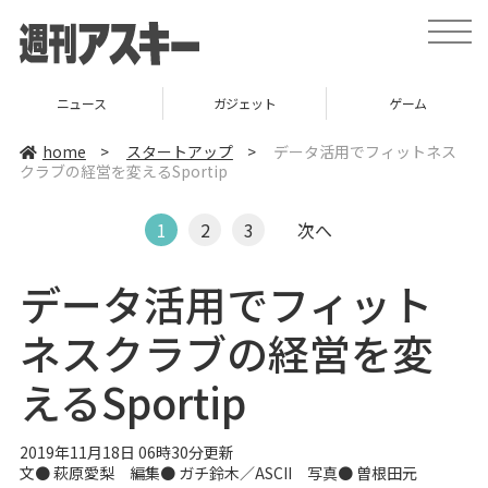
t
o
g
g
l
ニュース
ガジェット
ゲーム
e
n
a
home
>
スタートアップ
>
データ活用でフィットネス
v
クラブの経営を変えるSportip
i
g
a
t
1
2
3
次へ
i
o
n
データ活用でフィット
ネスクラブの経営を変
えるSportip
2019年11月18日 06時30分更新
文● 萩原愛梨 編集● ガチ鈴木／ASCII 写真● 曽根田元