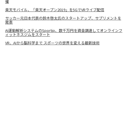
催
楽天モバイル、「楽天オープン2019」を5GでVRライブ配信
サッカー元日本代表の鈴木啓太氏のスタートアップ、サプリメントを
発表
AI運動解析システムのSportip、数千万円を資金調達してオンラインフ
ィットネスジムをスタート
VR、AIから脳科学まで スポーツの世界を変える最新技術