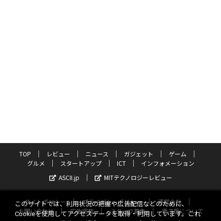
TOP
レビュー
ニュース
ガジェット
ゲーム
グルメ
スタートアップ
ICT
インフォメーション
ASCII.jp
MITテクノロジーレビュー
サイトポリシー
プライバシーポリシー
運営会社
このサイトでは、利用状況の把握や広告配信などのために、
お問い合わせ
広告掲載
スタッフ募集
電子版について
Cookieを使用してアクセスデータを取得・利用しています。これ