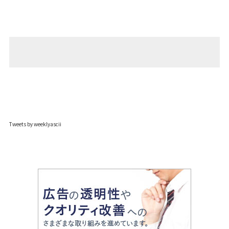
Tweets by weeklyascii