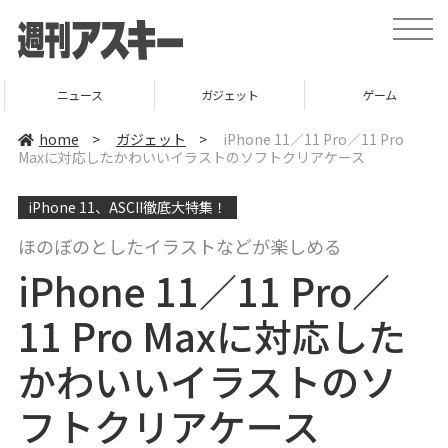
t
o
g
g
l
ニュース
ガジェット
ゲーム
e
n
a
home
>
ガジェット
>
iPhone 11／11 Pro／11 Pro
v
Maxに対応したかわいいイラストのソフトクリアケース
i
g
a
iPhone 11、ASCII徹底大特集！
t
i
o
ほのぼのとしたイラストなどが楽しめる
n
iPhone 11／11 Pro／
11 Pro Maxに対応した
かわいいイラストのソ
フトクリアケース