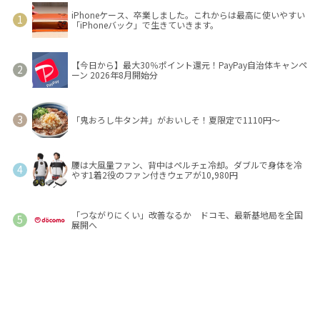
iPhoneケース、卒業しました。これからは最高に使いやすい
「iPhoneバック」で生きていきます。
【今日から】最大30％ポイント還元！PayPay自治体キャンペ
ーン 2026年8月開始分
「鬼おろし牛タン丼」がおいしそ！夏限定で1110円～
腰は大風量ファン、背中はペルチェ冷却。ダブルで身体を冷
やす1着2役のファン付きウェアが10,980円
「つながりにくい」改善なるか ドコモ、最新基地局を全国
展開へ