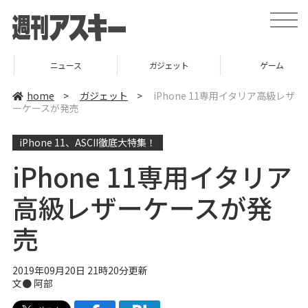
t
o
g
g
l
ニュース
ガジェット
ゲーム
e
n
a
home
>
ガジェット
>
iPhone 11専用イタリア高級レザ
v
ーケースが発売
i
g
a
iPhone 11、ASCII徹底大特集！
t
i
o
iPhone 11専用イタリア
n
高級レザーケースが発
売
2019年09月20日 21時20分更新
文● 阿部