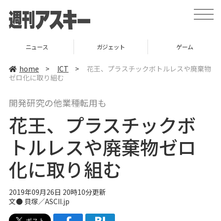
t
o
g
g
l
ニュース
ガジェット
ゲーム
e
n
a
home
>
ICT
>
花王、プラスチックボトルレスや廃棄物
v
ゼロ化に取り組む
i
g
a
開発研究の他業種転用も
t
i
花王、プラスチックボ
o
n
トルレスや廃棄物ゼロ
化に取り組む
2019年09月26日 20時10分更新
文● 貝塚／ASCII.jp