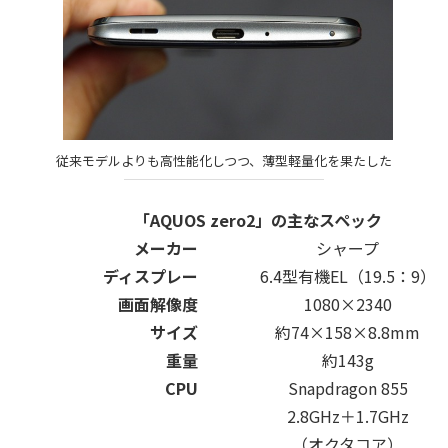
従来モデルよりも高性能化しつつ、薄型軽量化を果たした
「AQUOS zero2」の主なスペック
メーカー
シャープ
ディスプレー
6.4型有機EL（19.5：9）
画面解像度
1080×2340
サイズ
約74×158×8.8mm
重量
約143g
CPU
Snapdragon 855
2.8GHz＋1.7GHz
（オクタコア）