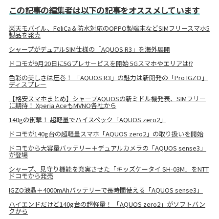
この記事の編集者は以下の記事をオススメしています
楽天モバイル、FeliCa＆防水対応のOPPO製端末などSIMフリースマホ5
製品を発売
シャープがデュアルSIM仕様の「AQUOS R3」を海外展開
ドコモが9月20日に5Gプレサービスを開始 5Gスマホやエリアは!?
色彩の美しさは圧巻！ 「AQUOS R3」の魅力は新開発の「Pro IGZO」
ディスプレー
【格安スマホまとめ】シャープAQUOSの新ミドル機発表、SIMフリー
に期待！ Xperia AceもMVNO各社から
140gの衝撃！ 超軽量でハイスペック「AQUOS zero2」
ドコモが140g台の超軽量スマホ「AQUOS zero2」の取り扱いを開始
ドコモから大容量バッテリー＋デュアルカメラの「AQUOS sense3」
が登場
シャープ、見守り機能を充実させた「キッズケータイ SH-03M」をNTT
ドコモから発売
IGZO液晶＋4000mAhバッテリーで長時間使える「AQUOS sense3」
ハイエンドだけど140g台の超軽量！ 「AQUOS zero2」がソフトバン
クから