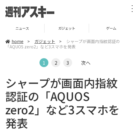
ニュース
ガジェット
ゲーム
home
>
ガジェット
>
シャープが画面内指紋認証の
「AQUOS zero2」など3スマホを発表
1
2
3
次へ
シャープが画面内指紋
認証の「AQUOS
zero2」など3スマホを
発表