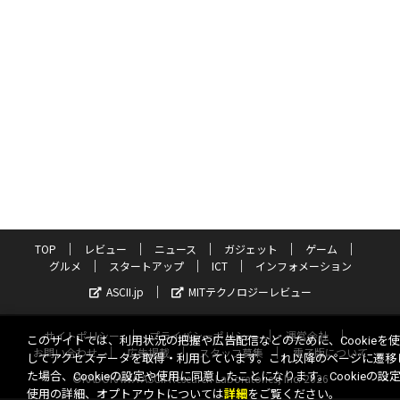
TOP
レビュー
ニュース
ガジェット
ゲーム
グルメ
スタートアップ
ICT
インフォメーション
ASCII.jp
MITテクノロジーレビュー
サイトポリシー
プライバシーポリシー
運営会社
このサイトでは、利用状況の把握や広告配信などのために、Cookieを
お問い合わせ
広告掲載
スタッフ募集
電子版について
してアクセスデータを取得・利用しています。これ以降のページに遷移
た場合、Cookieの設定や使用に同意したことになります。Cookieの設
©KADOKAWA ASCII Research Laboratories, Inc. 2026
使用の詳細、オプトアウトについては
詳細
をご覧ください。