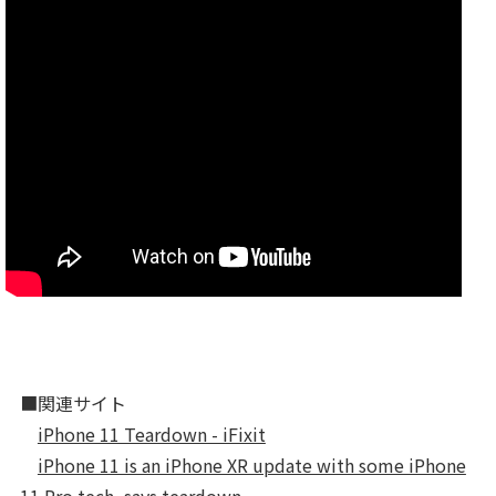
■関連サイト
iPhone 11 Teardown - iFixit
iPhone 11 is an iPhone XR update with some iPhone