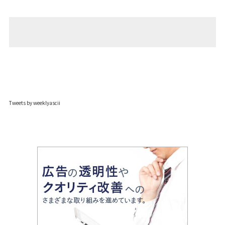
Tweets by weeklyascii