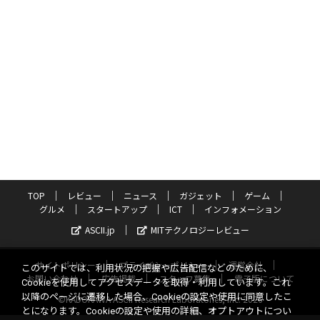
TOP
レビュー
ニュース
ガジェット
ゲーム
グルメ
スタートアップ
ICT
インフォメーション
ASCII.jp
MITテクノロジーレビュー
サイトポリシー
プライバシーポリシー
運営会社
このサイトでは、利用状況の把握や広告配信などのために、
お問い合わせ
広告掲載
スタッフ募集
電子版について
Cookieを使用してアクセスデータを取得・利用しています。これ
以降のページに遷移した場合、Cookieの設定や使用に同意したこ
©KADOKAWA ASCII Research Laboratories, Inc. 2026
とになります。Cookieの設定や使用の詳細、オプトアウトについ