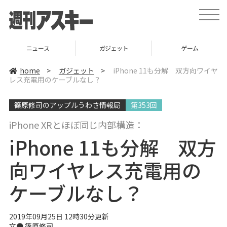
t
o
g
g
l
ニュース
ガジェット
ゲーム
e
n
a
home
>
ガジェット
>
iPhone 11も分解 双方向ワイヤ
v
レス充電用のケーブルなし？
i
g
a
篠原修司のアップルうわさ情報局
第353回
t
i
o
iPhone XRとほぼ同じ内部構造：
n
iPhone 11も分解 双方
向ワイヤレス充電用の
ケーブルなし？
2019年09月25日 12時30分更新
文● 篠原修司