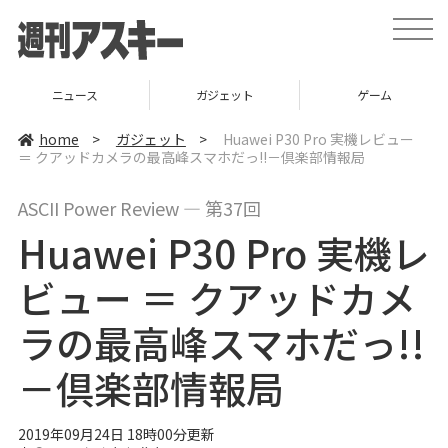
t
o
g
g
l
ニュース
ガジェット
ゲーム
e
n
a
home
>
ガジェット
>
Huawei P30 Pro 実機レビュー
v
＝ クアッドカメラの最高峰スマホだっ!!－倶楽部情報局
i
g
a
ASCII Power Review ― 第37回
t
i
Huawei P30 Pro 実機レ
o
n
ビュー ＝ クアッドカメ
ラの最高峰スマホだっ!!
－倶楽部情報局
2019年09月24日 18時00分更新