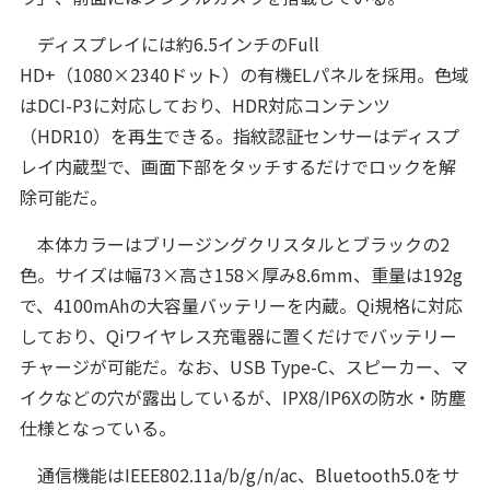
ディスプレイには約6.5インチのFull
HD+（1080×2340ドット）の有機ELパネルを採用。色域
はDCI-P3に対応しており、HDR対応コンテンツ
（HDR10）を再生できる。指紋認証センサーはディスプ
レイ内蔵型で、画面下部をタッチするだけでロックを解
除可能だ。
本体カラーはブリージングクリスタルとブラックの2
色。サイズは幅73×高さ158×厚み8.6mm、重量は192g
で、4100mAhの大容量バッテリーを内蔵。Qi規格に対応
しており、Qiワイヤレス充電器に置くだけでバッテリー
チャージが可能だ。なお、USB Type-C、スピーカー、マ
イクなどの穴が露出しているが、IPX8/IP6Xの防水・防塵
仕様となっている。
通信機能はIEEE802.11a/b/g/n/ac、Bluetooth5.0をサ