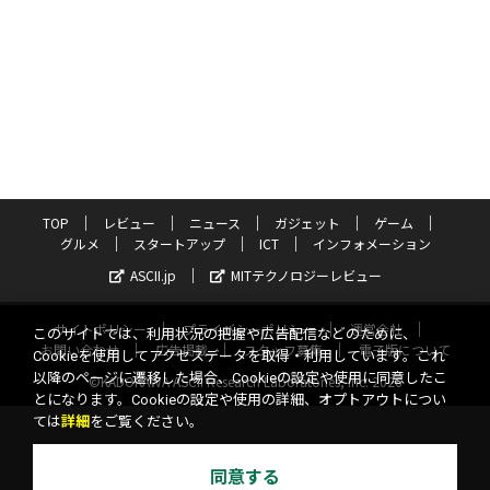
TOP
レビュー
ニュース
ガジェット
ゲーム
グルメ
スタートアップ
ICT
インフォメーション
ASCII.jp
MITテクノロジーレビュー
サイトポリシー
プライバシーポリシー
運営会社
このサイトでは、利用状況の把握や広告配信などのために、
お問い合わせ
広告掲載
スタッフ募集
電子版について
Cookieを使用してアクセスデータを取得・利用しています。これ
以降のページに遷移した場合、Cookieの設定や使用に同意したこ
©KADOKAWA ASCII Research Laboratories, Inc. 2026
とになります。Cookieの設定や使用の詳細、オプトアウトについ
ては
詳細
をご覧ください。
同意する