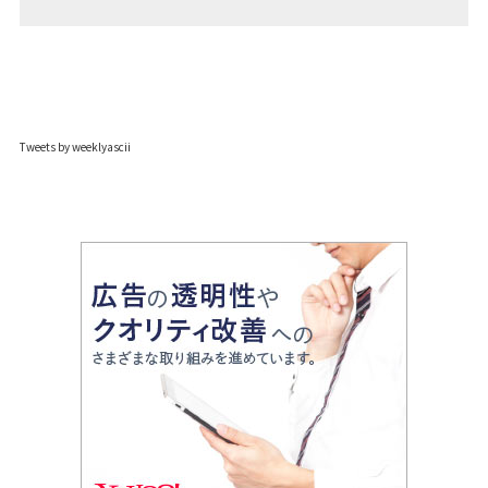
Tweets by weeklyascii