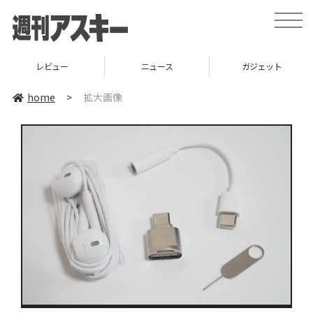
toggle
naviga
レビュー
ニュース
ガジェット
home
>
拡大画像