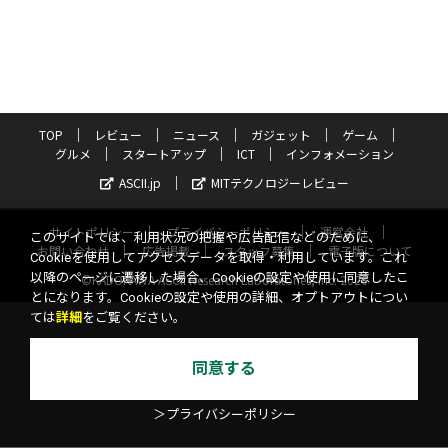
TOP
レビュー
ニュース
ガジェット
ゲーム
グルメ
スタートアップ
ICT
インフォメーション
ASCII.jp
MITテクノロジーレビュー
サイトポリシー
プライバシーポリシー
運営会社
このサイトでは、利用状況の把握や広告配信などのために、
お問い合わせ
広告掲載
スタッフ募集
電子版について
Cookieを使用してアクセスデータを取得・利用しています。これ
以降のページに遷移した場合、Cookieの設定や使用に同意したこ
©KADOKAWA ASCII Research Laboratories, Inc. 2026
とになります。Cookieの設定や使用の詳細、オプトアウトについ
ては
詳細
をご覧ください。
同意する
＞プライバシーポリシー