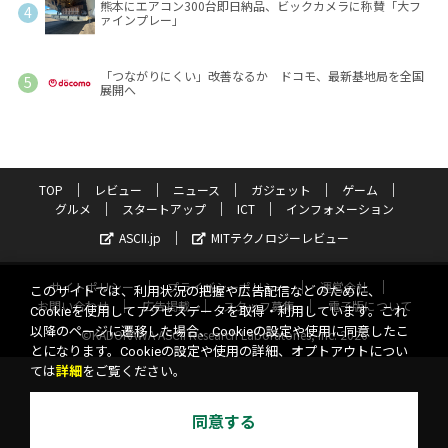
熊本にエアコン300台即日納品、ビックカメラに称賛「大フ
ァインプレー」
「つながりにくい」改善なるか ドコモ、最新基地局を全国
展開へ
TOP
レビュー
ニュース
ガジェット
ゲーム
グルメ
スタートアップ
ICT
インフォメーション
ASCII.jp
MITテクノロジーレビュー
サイトポリシー
プライバシーポリシー
運営会社
このサイトでは、利用状況の把握や広告配信などのために、
お問い合わせ
広告掲載
スタッフ募集
電子版について
Cookieを使用してアクセスデータを取得・利用しています。これ
以降のページに遷移した場合、Cookieの設定や使用に同意したこ
©KADOKAWA ASCII Research Laboratories, Inc. 2026
とになります。Cookieの設定や使用の詳細、オプトアウトについ
ては
詳細
をご覧ください。
同意する