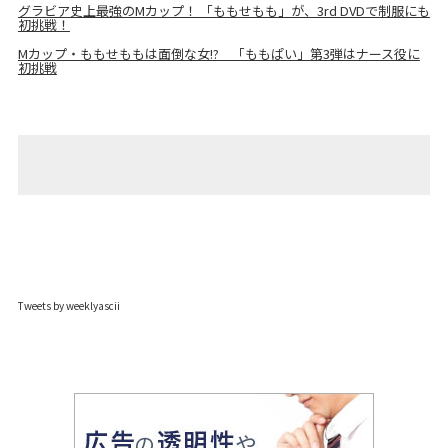
グラビア史上最強のMカップ！ 「ももせもも」が、3rd DVDで制服にも
初挑戦！
Mカップ・ももせももは面倒な女!? 「ももぱい」第3弾はナース役に
初挑戦
Tweets by weeklyascii