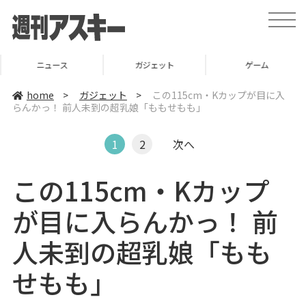
t
o
g
g
l
ニュース
ガジェット
ゲーム
e
n
a
home
>
ガジェット
>
この115cm・Kカップが目に入
v
らんかっ！ 前人未到の超乳娘「ももせもも」
i
g
a
t
1
2
次へ
i
o
n
この115cm・Kカップ
が目に入らんかっ！ 前
人未到の超乳娘「もも
せもも」