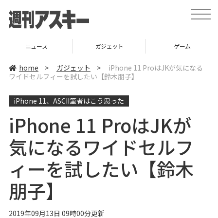
t
o
g
g
l
ニュース
ガジェット
ゲーム
e
n
a
home
>
ガジェット
>
iPhone 11 ProはJKが気になる
v
ワイドセルフィーを試したい【鈴木朋子】
i
g
a
iPhone 11、ASCII筆者はこう思った
t
i
o
iPhone 11 ProはJKが
n
気になるワイドセルフ
ィーを試したい【鈴木
朋子】
2019年09月13日 09時00分更新