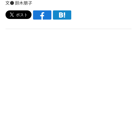
文● 鈴木朋子