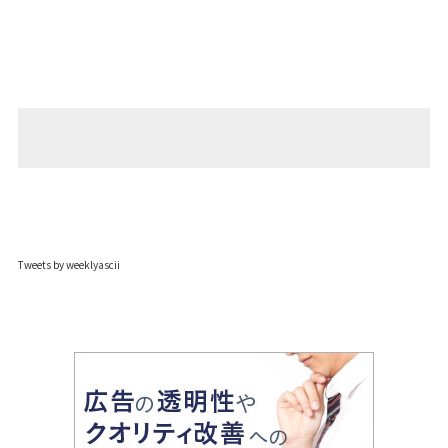
Tweets by weeklyascii