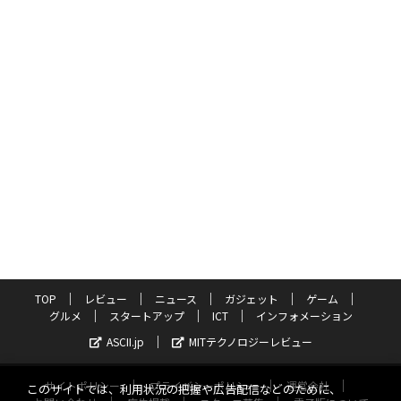
TOP
レビュー
ニュース
ガジェット
ゲーム
グルメ
スタートアップ
ICT
インフォメーション
ASCII.jp
MITテクノロジーレビュー
サイトポリシー
プライバシーポリシー
運営会社
このサイトでは、利用状況の把握や広告配信などのために、