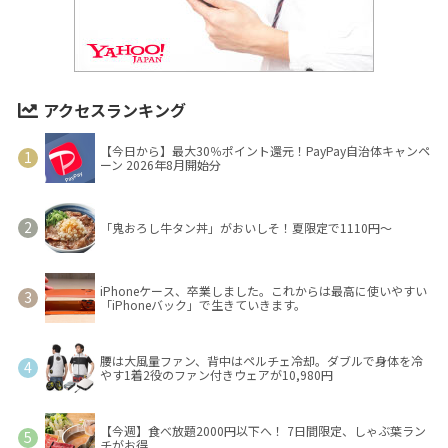
アクセスランキング
【今日から】最大30％ポイント還元！PayPay自治体キャンペ
ーン 2026年8月開始分
「鬼おろし牛タン丼」がおいしそ！夏限定で1110円～
iPhoneケース、卒業しました。これからは最高に使いやすい
「iPhoneバック」で生きていきます。
腰は大風量ファン、背中はペルチェ冷却。ダブルで身体を冷
やす1着2役のファン付きウェアが10,980円
【今週】食べ放題2000円以下へ！ 7日間限定、しゃぶ葉ラン
チがお得