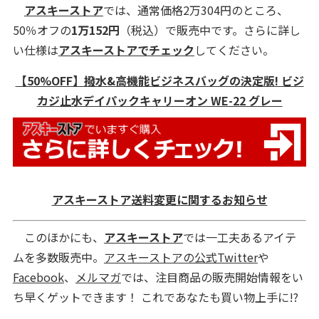
アスキーストア
では、通常価格2万304円のところ、
50％オフの
1万152円
（税込）で販売中です。さらに詳し
い仕様は
アスキーストアでチェック
してください。
【50%OFF】撥水&高機能ビジネスバッグの決定版! ビジ
カジ止水デイパックキャリーオン WE-22 グレー
アスキーストア送料変更に関するお知らせ
このほかにも、
アスキーストア
では一工夫あるアイテ
ムを多数販売中。
アスキーストアの公式Twitter
や
Facebook
、
メルマガ
では、注目商品の販売開始情報をい
ち早くゲットできます！ これであなたも買い物上手に!?