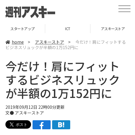
t
o
g
g
l
スタートアップ
ICT
アスキーストア
e
n
a
home
>
アスキーストア
>
今だけ！肩にフィットする
v
ビジネスリュックが半額の1万152円に
i
g
a
今だけ！肩にフィット
t
i
o
するビジネスリュック
n
が半額の1万152円に
2019年09月12日 22時00分更新
文●
アスキーストア