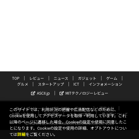
TOP
レビュー
ニュース
ガジェット
ゲーム
グルメ
スタートアップ
ICT
インフォメーション
ASCII.jp
MITテクノロジーレビュー
サイトポリシー
プライバシーポリシー
運営会社
このサイトでは、利用状況の把握や広告配信などのために、
お問い合わせ
広告掲載
スタッフ募集
電子版について
Cookieを使用してアクセスデータを取得・利用しています。これ
以降のページに遷移した場合、Cookieの設定や使用に同意したこ
©KADOKAWA ASCII Research Laboratories, Inc. 2026
とになります。Cookieの設定や使用の詳細、オプトアウトについ
ては
詳細
をご覧ください。