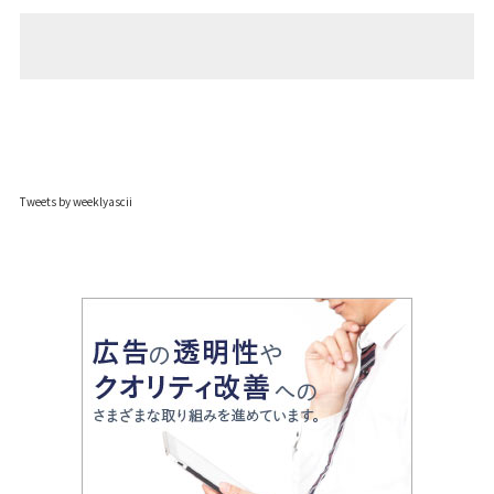
Tweets by weeklyascii