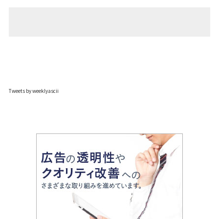
Tweets by weeklyascii