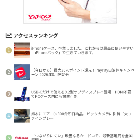
アクセスランキング
iPhoneケース、卒業しました。これからは最高に使いやすい
「iPhoneバック」で生きていきます。
【今日から】最大30％ポイント還元！PayPay自治体キャンペ
ーン 2026年8月開始分
USB-Cだけで使える9.2型サブディスプレイ登場 HDMI不要
でPCケース内にも設置可能
熊本にエアコン300台即日納品、ビックカメラに称賛「大フ
ァインプレー」
「つながりにくい」改善なるか ドコモ、最新基地局を全国
展開へ