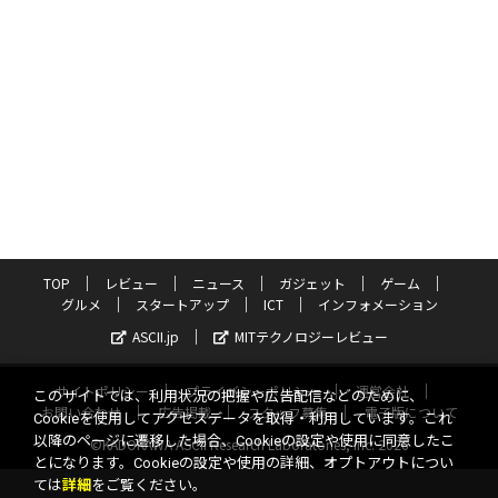
TOP
レビュー
ニュース
ガジェット
ゲーム
グルメ
スタートアップ
ICT
インフォメーション
ASCII.jp
MITテクノロジーレビュー
サイトポリシー
プライバシーポリシー
運営会社
このサイトでは、利用状況の把握や広告配信などのために、
お問い合わせ
広告掲載
スタッフ募集
電子版について
Cookieを使用してアクセスデータを取得・利用しています。これ
以降のページに遷移した場合、Cookieの設定や使用に同意したこ
©KADOKAWA ASCII Research Laboratories, Inc. 2026
とになります。Cookieの設定や使用の詳細、オプトアウトについ
ては
詳細
をご覧ください。