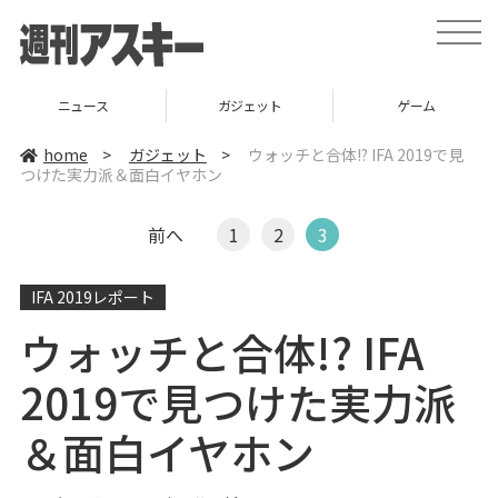
t
o
g
g
l
ニュース
ガジェット
ゲーム
e
n
a
home
>
ガジェット
>
ウォッチと合体!? IFA 2019で見
v
つけた実力派＆面白イヤホン
i
g
a
t
前へ
1
2
3
i
o
n
IFA 2019レポート
ウォッチと合体!? IFA
2019で見つけた実力派
＆面白イヤホン