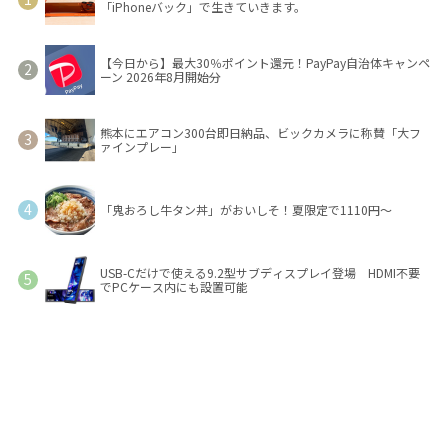
「iPhoneバック」で生きていきます。
【今日から】最大30％ポイント還元！PayPay自治体キャンペ
ーン 2026年8月開始分
熊本にエアコン300台即日納品、ビックカメラに称賛「大フ
ァインプレー」
「鬼おろし牛タン丼」がおいしそ！夏限定で1110円～
USB-Cだけで使える9.2型サブディスプレイ登場 HDMI不要
でPCケース内にも設置可能