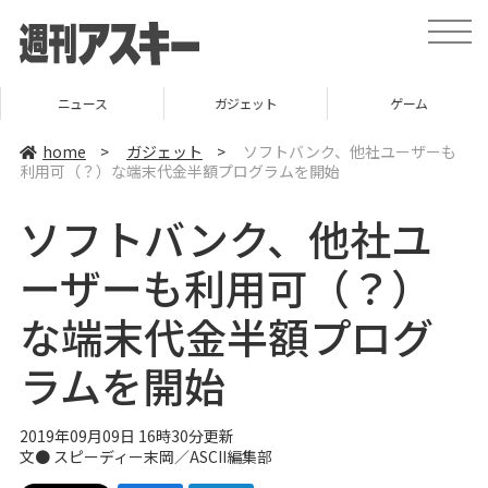
t
o
g
g
l
ニュース
ガジェット
ゲーム
e
n
a
home
>
ガジェット
>
ソフトバンク、他社ユーザーも
v
利用可（？）な端末代金半額プログラムを開始
i
g
a
ソフトバンク、他社ユ
t
i
o
ーザーも利用可（？）
n
な端末代金半額プログ
ラムを開始
2019年09月09日 16時30分更新
文● スピーディー末岡／ASCII編集部