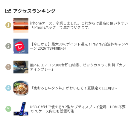
アクセスランキング
iPhoneケース、卒業しました。これからは最高に使いやすい
「iPhoneバック」で生きていきます。
【今日から】最大30％ポイント還元！PayPay自治体キャンペ
ーン 2026年8月開始分
熊本にエアコン300台即日納品、ビックカメラに称賛「大フ
ァインプレー」
「鬼おろし牛タン丼」がおいしそ！夏限定で1110円～
USB-Cだけで使える9.2型サブディスプレイ登場 HDMI不要
でPCケース内にも設置可能