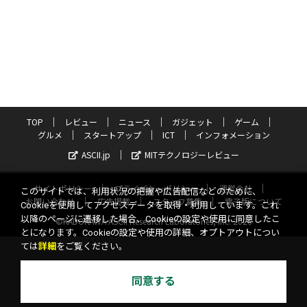
TOP
レビュー
ニュース
ガジェット
ゲーム
グルメ
スタートアップ
ICT
インフォメーション
ASCII.jp
MITテクノロジーレビュー
サイトポリシー
プライバシーポリシー
運営会社
このサイトでは、利用状況の把握や広告配信などのために、
お問い合わせ
広告掲載
スタッフ募集
電子版について
Cookieを使用してアクセスデータを取得・利用しています。これ
以降のページに遷移した場合、Cookieの設定や使用に同意したこ
©KADOKAWA ASCII Research Laboratories, Inc. 2026
とになります。Cookieの設定や使用の詳細、オプトアウトについ
ては
詳細
をご覧ください。
同意する