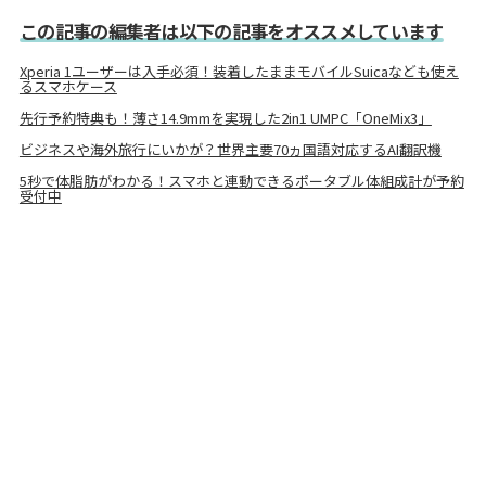
この記事の編集者は以下の記事をオススメしています
Xperia 1ユーザーは入手必須！装着したままモバイルSuicaなども使え
るスマホケース
先行予約特典も！薄さ14.9mmを実現した2in1 UMPC「OneMix3」
ビジネスや海外旅行にいかが？世界主要70ヵ国語対応するAI翻訳機
5秒で体脂肪がわかる！スマホと連動できるポータブル体組成計が予約
受付中