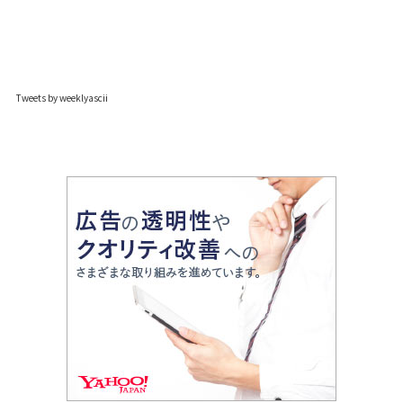
Tweets by weeklyascii