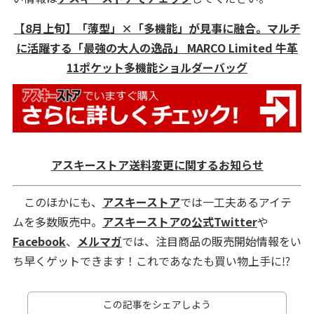
【8月上旬】「薄型」×「多機能」が見事に融合。マルチ
に活躍する「最強の大人の逸品」 MARCO Limited 牛革
11ポケット多機能ショルダーバッグ
アスキーストア送料変更に関するお知らせ
このほかにも、
アスキーストア
では一工夫あるアイテ
ムを多数販売中。
アスキーストアの公式Twitter
や
Facebook
、
メルマガ
では、注目商品の販売開始情報をい
ち早くゲットできます！これであなたも買い物上手に⁉
この記事をシェアしよう