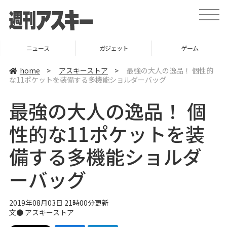
t
o
g
g
l
ニュース
ガジェット
ゲーム
e
n
a
home
>
アスキーストア
>
最強の大人の逸品！ 個性的
v
な11ポケットを装備する多機能ショルダーバッグ
i
g
a
最強の大人の逸品！ 個
t
i
o
性的な11ポケットを装
n
備する多機能ショルダ
ーバッグ
2019年08月03日 21時00分更新
文●
アスキーストア