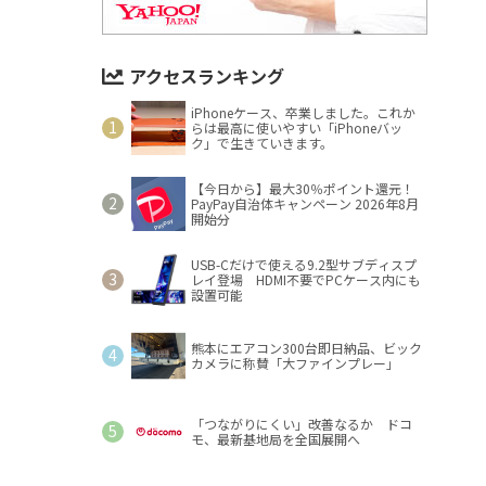
アクセスランキング
iPhoneケース、卒業しました。これか
らは最高に使いやすい「iPhoneバッ
ク」で生きていきます。
【今日から】最大30％ポイント還元！
PayPay自治体キャンペーン 2026年8月
開始分
USB-Cだけで使える9.2型サブディスプ
レイ登場 HDMI不要でPCケース内にも
設置可能
熊本にエアコン300台即日納品、ビック
カメラに称賛「大ファインプレー」
「つながりにくい」改善なるか ドコ
モ、最新基地局を全国展開へ