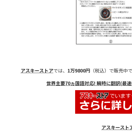
アスキーストア
では、
1万9800円
（税込）で販売中
世界主要70ヵ国語対応! 瞬時に翻訳(最速0.
アスキースト