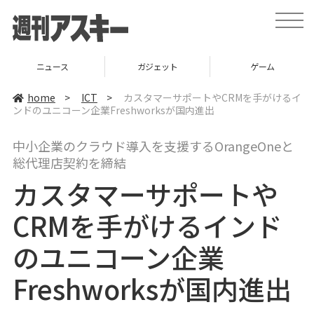
t
o
g
g
l
ニュース
ガジェット
ゲーム
e
n
a
home
>
ICT
>
カスタマーサポートやCRMを手がけるイ
v
ンドのユニコーン企業Freshworksが国内進出
i
g
a
中小企業のクラウド導入を支援するOrangeOneと
t
i
総代理店契約を締結
o
n
カスタマーサポートや
CRMを手がけるインド
のユニコーン企業
Freshworksが国内進出