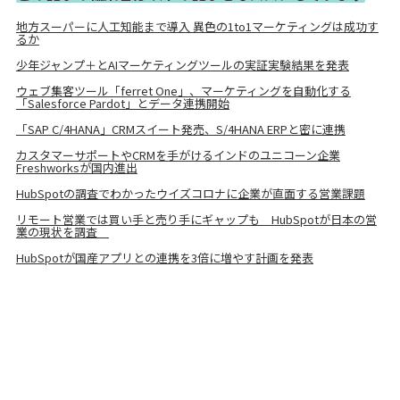
地方スーパーに人工知能まで導入 異色の1to1マーケティングは成功す
るか
少年ジャンプ＋とAIマーケティングツールの実証実験結果を発表
ウェブ集客ツール「ferret One」、マーケティングを自動化する
「Salesforce Pardot」とデータ連携開始
「SAP C/4HANA」CRMスイート発売、S/4HANA ERPと密に連携
カスタマーサポートやCRMを手がけるインドのユニコーン企業
Freshworksが国内進出
HubSpotの調査でわかったウイズコロナに企業が直面する営業課題
リモート営業では買い手と売り手にギャップも HubSpotが日本の営
業の現状を調査
HubSpotが国産アプリとの連携を3倍に増やす計画を発表