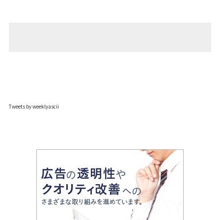
Tweets by weeklyascii