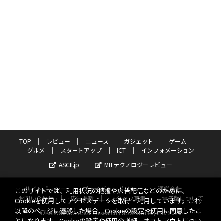
TOP
レビュー
ニュース
ガジェット
ゲーム
グルメ
スタートアップ
ICT
インフォメーション
ASCII.jp
MITテクノロジーレビュー
サイトポリシー
プライバシーポリシー
運営会社
このサイトでは、利用状況の把握や広告配信などのために、
お問い合わせ
広告掲載
スタッフ募集
電子版について
Cookieを使用してアクセスデータを取得・利用しています。これ
以降のページに遷移した場合、Cookieの設定や使用に同意したこ
©KADOKAWA ASCII Research Laboratories, Inc. 2026
とになります。Cookieの設定や使用の詳細、オプトアウトについ