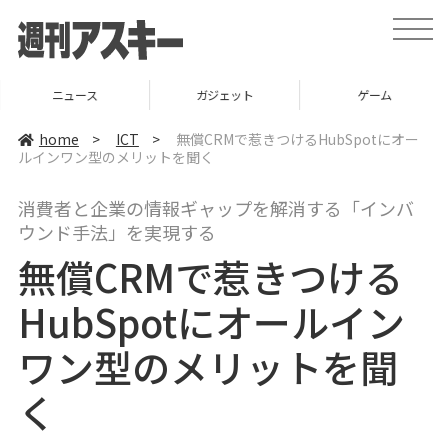
t
o
g
g
l
ニュース
ガジェット
ゲーム
e
n
a
home
>
ICT
>
無償CRMで惹きつけるHubSpotにオー
v
ルインワン型のメリットを聞く
i
g
a
消費者と企業の情報ギャップを解消する「インバ
t
i
ウンド手法」を実現する
o
n
無償CRMで惹きつける
HubSpotにオールイン
ワン型のメリットを聞
く