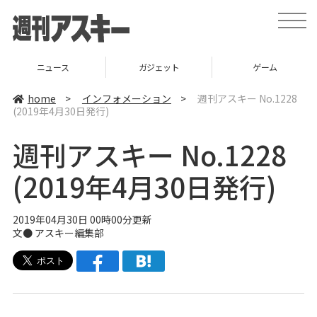
t
o
g
g
l
ニュース
ガジェット
ゲーム
e
n
a
home
>
インフォメーション
>
週刊アスキー No.1228
v
(2019年4月30日発行)
i
g
a
週刊アスキー No.1228
t
i
o
(2019年4月30日発行)
n
2019年04月30日 00時00分更新
文●
アスキー編集部