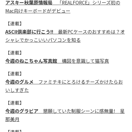
アスキー秋葉原情報局
「REALFORCE」シリーズ初の
Mac向けキーボードがデビュー
【連載】
ASCII倶楽部に行こう!!
最新PCケースのおすすめは？オ
シャレでかっこいいパソコンを知る
【連載】
今週のねこちゃん写真館
構図を意識して猫写真
【連載】
今週のグルメ
ファミチキにとろけるチーズかけたらお
いしすぎた
【連載】
今週のグラビア
懇願していた制服シーンに感無量! 星
那美月
【連載】