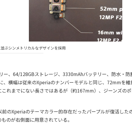
に並ぶシンメトリカルなデザインを採用
モリー、64/128GBストレージ、3330mAhバッテリー、防水・防
長ゆえに、横幅は従来のXperiaのナンバーモデルと同じ、72mmを
これまでにない長さではあるが（約167mm）、ジーンズのポ
色で、以前のXperiaのテーマカラー的存在だったパープルが復活した
のものが右側面に用意されている。