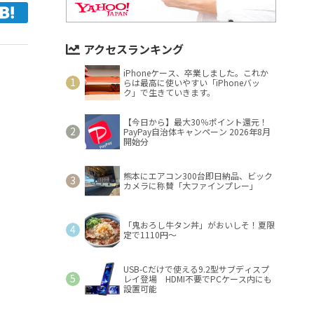
アクセスランキング
iPhoneケース、卒業しました。これか
らは最高に使いやすい「iPhoneバッ
ク」で生きていきます。
【今日から】最大30％ポイント還元！
PayPay自治体キャンペーン 2026年8月
開始分
熊本にエアコン300台即日納品、ビック
カメラに称賛「大ファインプレー」
「鬼おろし牛タン丼」がおいしそ！夏限
定で1110円～
USB-Cだけで使える9.2型サブディスプ
レイ登場 HDMI不要でPCケース内にも
設置可能