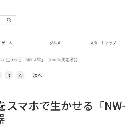
グルメ
スタートアップ
生かせる「NW-A50」：Xperia周辺機器
3
4
次へ
をスマホで生かせる「NW-
器