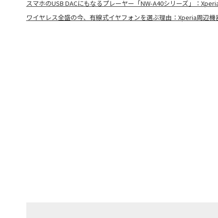
スマホのUSB DACにもなるプレーヤー「NW-A40シリーズ」：Xper
ワイヤレス全盛の今、有線式イヤフォンを選ぶ理由：Xperia周辺機