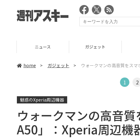
ニュース
ガジェット
ゲーム
home
>
ガジェット
>
ウォークマンの高音質をスマホで
1
2
魅惑のXperia周辺機器
ウォークマンの高音質
A50」：Xperia周辺機