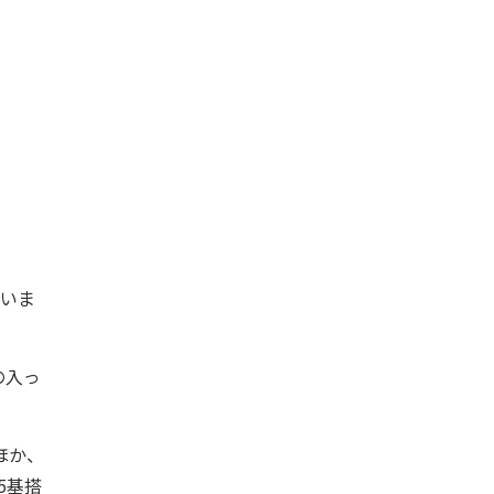
いま
の入っ
るほか、
5基搭