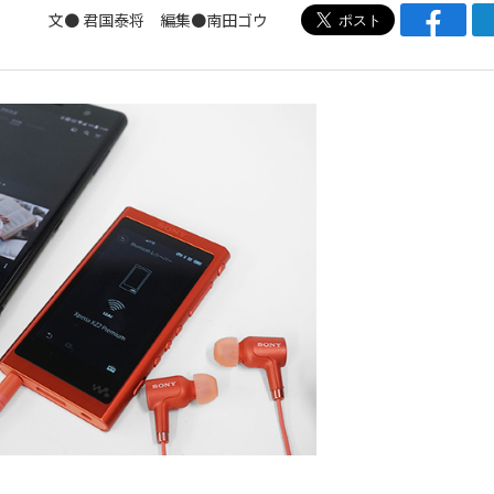
文● 君国泰将 編集●南田ゴウ