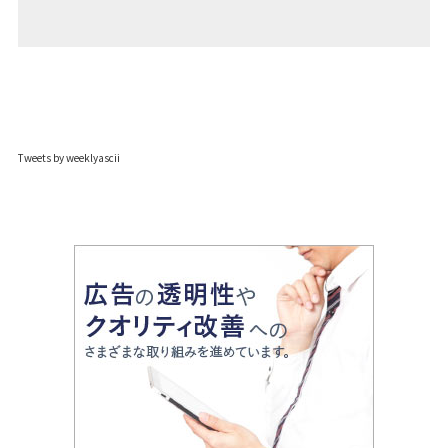
Tweets by weeklyascii