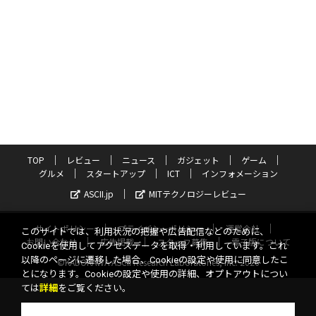
TOP
レビュー
ニュース
ガジェット
ゲーム
グルメ
スタートアップ
ICT
インフォメーション
ASCII.jp
MITテクノロジーレビュー
サイトポリシー
プライバシーポリシー
運営会社
このサイトでは、利用状況の把握や広告配信などのために、
お問い合わせ
広告掲載
スタッフ募集
電子版について
Cookieを使用してアクセスデータを取得・利用しています。これ
以降のページに遷移した場合、Cookieの設定や使用に同意したこ
©KADOKAWA ASCII Research Laboratories, Inc. 2026
とになります。Cookieの設定や使用の詳細、オプトアウトについ
ては
詳細
をご覧ください。