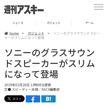
t
o
g
g
l
ニュース
ガジェット
ゲーム
e
n
a
home
>
ガジェット
>
ソニーのグラスサウンドスピー
v
カーがスリムになって登場
i
g
a
ソニーのグラスサウン
t
i
o
ドスピーカーがスリム
n
になって登場
2019年02月26日 13時00分更新
文● スピーディー末岡／ASCII編集部