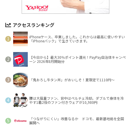
アクセスランキング
iPhoneケース、卒業しました。これからは最高に使いやすい
「iPhoneバック」で生きていきます。
【今日から】最大30％ポイント還元！PayPay自治体キャンペ
ーン 2026年8月開始分
「鬼おろし牛タン丼」がおいしそ！夏限定で1110円～
腰は大風量ファン、背中はペルチェ冷却。ダブルで身体を冷
やす1着2役のファン付きウェアが10,980円
「つながりにくい」改善なるか ドコモ、最新基地局を全国
展開へ