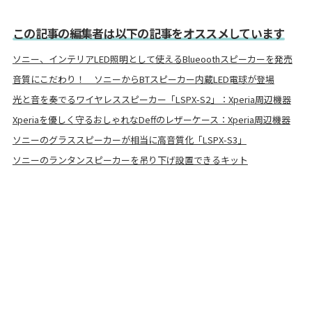
この記事の編集者は以下の記事をオススメしています
ソニー、インテリアLED照明として使えるBlueoothスピーカーを発売
音質にこだわり！ ソニーからBTスピーカー内蔵LED電球が登場
光と音を奏でるワイヤレススピーカー「LSPX-S2」：Xperia周辺機器
Xperiaを優しく守るおしゃれなDeffのレザーケース：Xperia周辺機器
ソニーのグラススピーカーが相当に高音質化「LSPX-S3」
ソニーのランタンスピーカーを吊り下げ設置できるキット