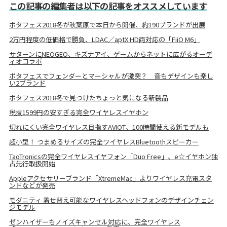
この記事の編集者は以下の記事をオススメしています
ポタフェス2018冬が秋葉原で本日から開催、約190ブランドが出展
2万円程度の低価格で勝負、LDAC／aptX HD両対応の「FiiO M6」
サターンにNEOGEO、キズナアイ、ゲームからネットに広がるオーデ
ィオコラボ
ポタフェスでフェンダーとマーシャルが激突？ 音もデザインも楽し
い2ブランド
ポタフェス2018冬で見つけたちょっと気になる新製品
税抜1599円の安すぎる完全ワイヤレスイヤホン
切れにくい完全ワイヤレス目指すAVIOT、100時間使える新モデルも
超小型！ つまめるサイズの完全ワイヤレスBluetoothスピーカー
TaoTronicsの完全ワイヤレスイヤフォン「Duo Free」、e☆イヤホン独
占先行取扱開始
Appleアクセサリーブランド「XtremeMac」よりワイヤレス充電スタ
ンドなどが発売
モダニティ 着せ替え可能なワイヤレスヘッドフォンのデザインチェン
ジモデル
ゼンハイザーもノイズキャンセル対応に、完全ワイヤレス