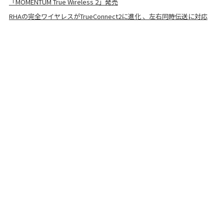
「MOMENTUM True Wireless 2」発売
RHAの完全ワイヤレスがTrueConnect2に進化 、左右同時伝送に対応