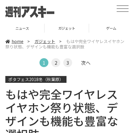
t
o
g
g
l
ニュース
ガジェット
ゲーム
e
n
a
home
>
ガジェット
>
もはや完全ワイヤレスイヤホン
v
祭り状態、デザインも機能も豊富な選択肢
i
g
a
t
1
2
3
次へ
i
o
n
ポタフェス2018冬（秋葉原）
もはや完全ワイヤレス
イヤホン祭り状態、デ
ザインも機能も豊富な